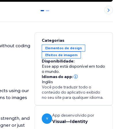
0
1
Categorias
 without coding
Elementos de design
Efeitos de imagem
Disponibilidade:
Esse app está disponível em todo
o mundo.
Idiomas do app:
Inglês
Você pode traduzir todo o
ects using our
conteúdo do aplicativo exibido
ons to images
no seu site para qualquer idioma.
App desenvolvido por
 strength, and
V
Visual—Identity
gner or just