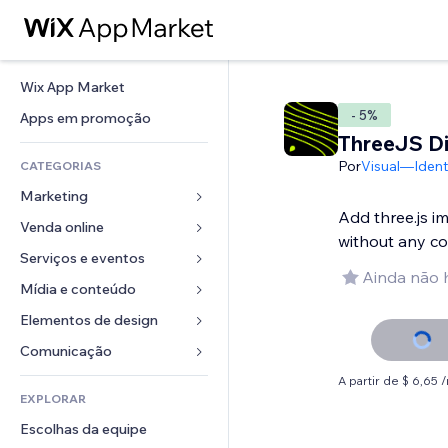
Wix App Market
- 5%
Apps em promoção
ThreeJS Di
Por
Visual—Ident
CATEGORIAS
Marketing
Add three.js i
Venda online
Anúncios
without any c
Mobile
Serviços e eventos
Apps para lojas
Ainda não 
Análises
Frete e entrega
Mídia e conteúdo
Hotéis
Redes sociais
Botões de venda
Eventos
Elementos de design
Galeria
SEO
Cursos online
Restaurantes
Músicas
Mapas e navegação
Comunicação 
Engajamento
Impressão sob demanda
Imobiliária
Podcasts
Privacidade e segurança
Formulários
A partir de $ 6,65
Listas do site
Contabilidade
EXPLORAR
Meus agendamentos
Fotografia
Relógio
Blog
Email
Cupons e fidelidade
Escolhas da equipe
Vídeo
Templates de página
Enquetes