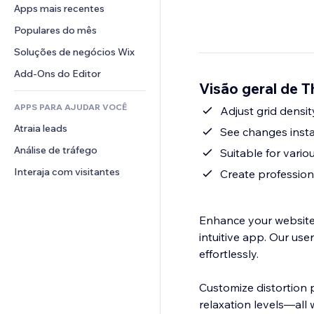
Conversão
Soluções de armazenamento
Apps mais recentes
PDF
Efeitos de imagem
Chat
Dropshipping
Compartilhamento de arquivos
Populares do mês
Botões e menus
Comentários
Preços e assinaturas
Notícias
Banners e selos
Soluções de negócios Wix
Telefone
Financiamento coletivo
Serviços de conteúdo
Calculadoras
Comunidade
Add-Ons do Editor
Alimentos e bebidas
Visão geral de T
Efeitos de texto
Busca
Avaliações e depoimentos
APPS PARA AJUDAR VOCÊ
Previsão do tempo
Adjust grid densit
CRM
Atraia leads
Tabelas e gráficos
See changes instan
Análise de tráfego
Suitable for vario
Interaja com visitantes
Create professio
Enhance your website's
intuitive app. Our us
effortlessly.
Customize distortion 
relaxation levels—all