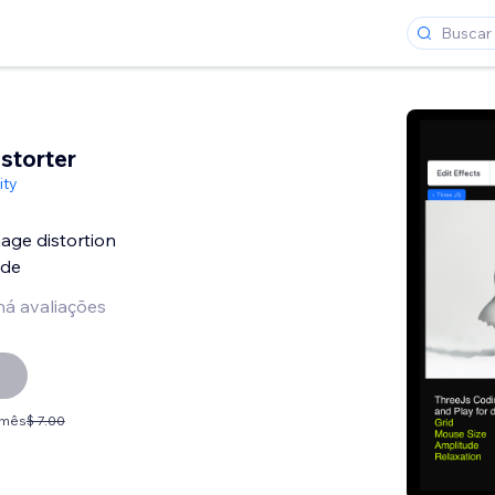
storter
ity
mage distortion
ode
há avaliações
 /mês
$ 7.00