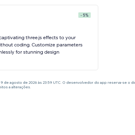
- 5%
captivating three.js effects to your
without coding. Customize parameters
lessly for stunning design
té 9 de agosto de 2026 às 23:59 UTC. O desenvolvedor do app reserva-se o d
tos a alterações.