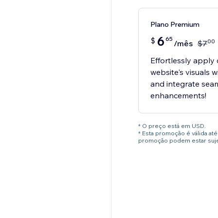
Plano Premium
6
65
$
00
/mês
$
7
Effortlessly apply 
website's visuals 
and integrate seam
enhancements!
* O preço está em USD.
* Esta promoção é válida a
promoção podem estar sujei