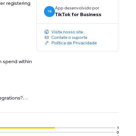
er registering
App desenvolvido por
TB
TikTok for Business
Visite nosso site
Contate o suporte
Política de Privacidade
m spend within
egrations?
1
0