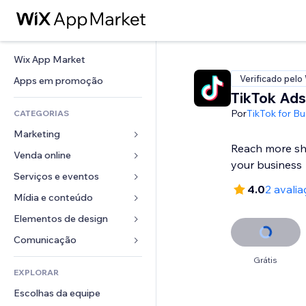
Wix App Market
Verificado pelo
Apps em promoção
TikTok Ads
Por
TikTok for Bu
CATEGORIAS
Marketing
Reach more s
Venda online
Anúncios
your business
Mobile
Serviços e eventos
Apps para lojas
4.0
2 avali
Análises
Frete e entrega
Mídia e conteúdo
Hotéis
Redes sociais
Botões de venda
Eventos
Elementos de design
Galeria
SEO
Cursos online
Restaurantes
Músicas
Mapas e navegação
Comunicação 
Engajamento
Impressão sob demanda
Imobiliária
Podcasts
Privacidade e segurança
Formulários
Grátis
Listas do site
Contabilidade
EXPLORAR
Meus agendamentos
Fotografia
Relógio
Blog
Email
Cupons e fidelidade
Escolhas da equipe
Vídeo
Templates de página
Enquetes