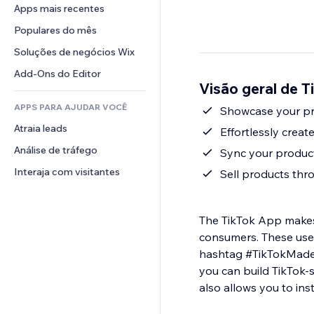
Conversão
Soluções de armazenamento
Apps mais recentes
PDF
Efeitos de imagem
Chat
Dropshipping
Compartilhamento de arquivos
Populares do mês
Botões e menus
Comentários
Preços e assinaturas
Notícias
Banners e selos
Soluções de negócios Wix
Telefone
Financiamento coletivo
Serviços de conteúdo
Calculadoras
Comunidade
Add-Ons do Editor
Alimentos e bebidas
Visão geral de T
Efeitos de texto
Busca
Avaliações e depoimentos
APPS PARA AJUDAR VOCÊ
Previsão do tempo
Showcase your pro
CRM
Atraia leads
Tabelas e gráficos
Effortlessly crea
Análise de tráfego
Sync your produc
Interaja com visitantes
Sell products thr
The TikTok App makes i
consumers. These user
hashtag #TikTokMadeM
you can build TikTok-
also allows you to ins