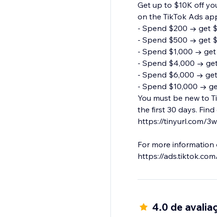
Get up to $10K off you
on the TikTok Ads ap
- Spend $200 → get 
- Spend $500 → get 
- Spend $1,000 → get
- Spend $4,000 → ge
- Spend $6,000 → ge
- Spend $10,000 → ge
You must be new to Ti
the first 30 days. Fin
https://tinyurl.com/
For more information 
https://ads.tiktok.co
lang=en
4.0 de avalia