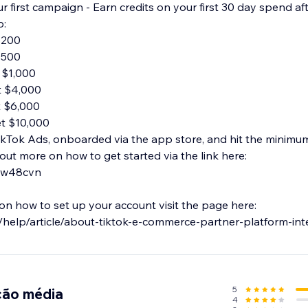
r first campaign - Earn credits on your first 30 day spend aft
p:
$200
$500
 $1,000
t $4,000
t $6,000
t $10,000
kTok Ads, onboarded via the app store, and hit the minimu
d out more on how to get started via the link here:
3ww48cvn
on how to set up your account visit the page here:
m/help/article/about-tiktok-e-commerce-partner-platform-int
5
ção média
4