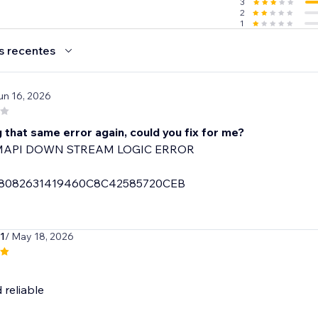
3
2
1
s recentes
un 16, 2026
 that same error again, could you fix for me?
MAPI DOWN STREAM LOGIC ERROR
8082631419460C8C42585720CEB
1
/ May 18, 2026
reliable