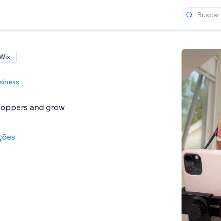
 Wix
siness
hoppers and grow
ações