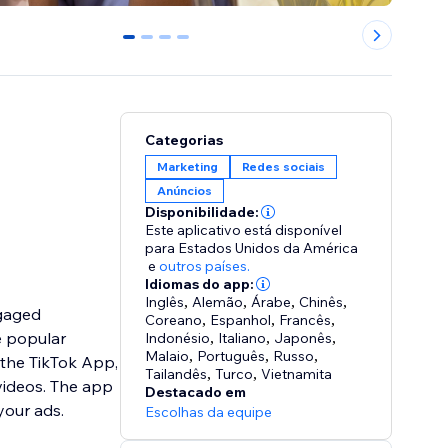
0
1
2
3
Categorias
Marketing
Redes sociais
Anúncios
Disponibilidade:
Este aplicativo está disponível
para Estados Unidos da América
e
outros países.
Idiomas do app:
Inglês
,
Alemão
,
Árabe
,
Chinês
,
ngaged
Coreano
,
Espanhol
,
Francês
,
e popular
Indonésio
,
Italiano
,
Japonês
,
Malaio
,
Português
,
Russo
,
the TikTok App,
Tailandês
,
Turco
,
Vietnamita
videos. The app
Destacado em
 your ads.
Escolhas da equipe