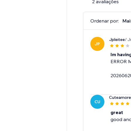
2 avaliações
Ordenar por:
Mai
Jpleitee
/ J
JP
Im having
ERROR 
2026062
Cuteamore
CU
great
good and 