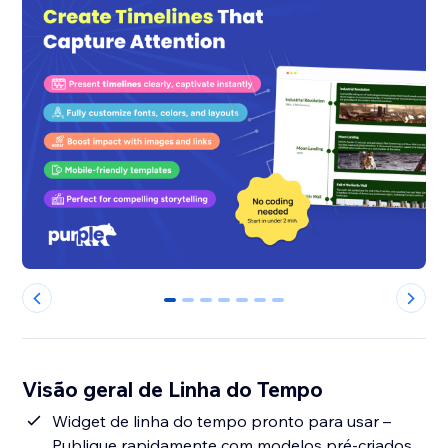
0
1
2
3
4
5
6
Visão geral de Linha do Tempo
Widget de linha do tempo pronto para usar –
Publique rapidamente com modelos pré-criados