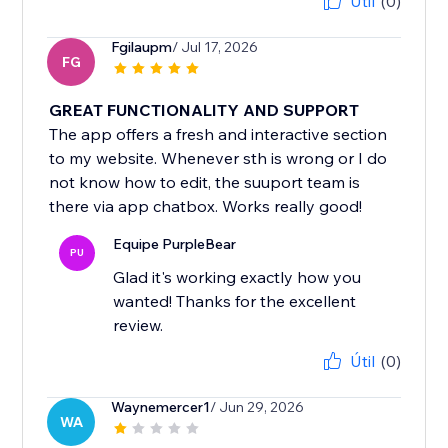
Útil
(0)
Fgilaupm
/ Jul 17, 2026
FG
GREAT FUNCTIONALITY AND SUPPORT
The app offers a fresh and interactive section
to my website. Whenever sth is wrong or I do
not know how to edit, the suuport team is
there via app chatbox. Works really good!
Equipe PurpleBear
PU
Glad it's working exactly how you
wanted! Thanks for the excellent
review.
Útil
(0)
Waynemercer1
/ Jun 29, 2026
WA