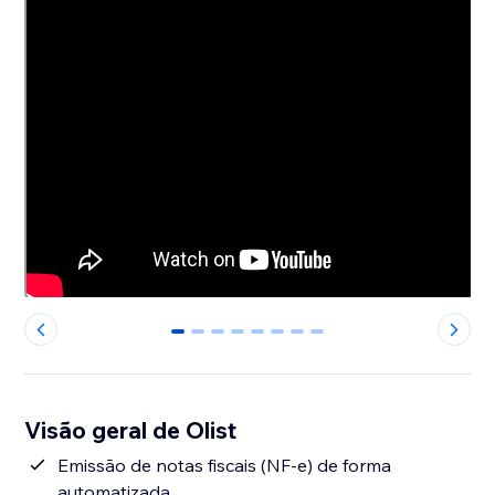
0
1
2
3
4
5
6
7
Visão geral de Olist
Emissão de notas fiscais (NF-e) de forma
automatizada