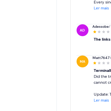
Every sin
Ler mais
Adessobe
/
AD
The links
Matt7647
MA
Terminal
Did the t
cannot c
Update: T
Ler mais