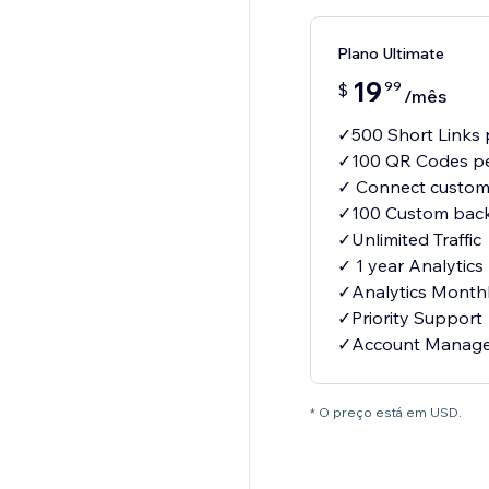
Plano Ultimate
19
99
$
/mês
✓500 Short Links
✓100 QR Codes p
✓ Connect custom
✓100 Custom back
✓Unlimited Traffic
✓ 1 year Analytics
✓Analytics Month
✓Priority Support
✓Account Manag
* O preço está em USD.