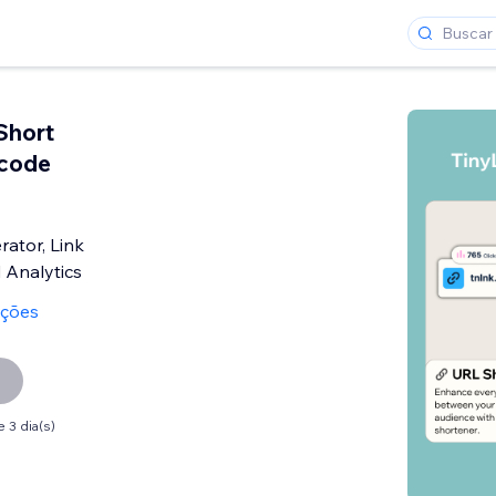
Short
code
ator, Link
 Analytics
ações
 3 dia(s)