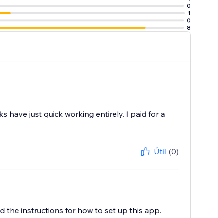
0
1
0
8
have just quick working entirely. I paid for a
Útil
(0)
he instructions for how to set up this app.