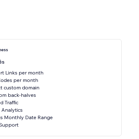
ness
ês
rt Links per month
odes per month
t custom domain
om back-halves
d Traffic
Analytics
cs Monthly Date Range
 Support