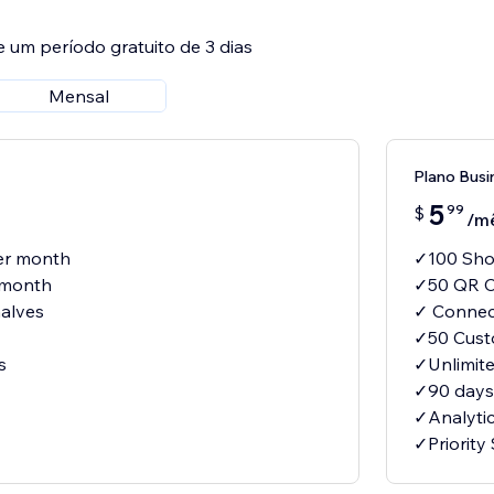
e um período gratuito de 3 dias
Mensal
Plano Busi
5
99
$
/m
er month
✓100 Sho
 month
✓50 QR C
alves
✓ Connec
✓50 Cust
s
✓Unlimite
✓90 days 
✓Analyti
✓Priority