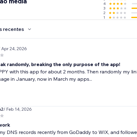
ção média
4
3
2
1
s recentes
/ Apr 24, 2026
eak randomly, breaking the only purpose of the app!
PY with this app for about 2 months. Then randomly my links 
sage in January, now in March my apps...
h2
/ Feb 14, 2026
work
y DNS records recently from GoDaddy to WIX, and followed t