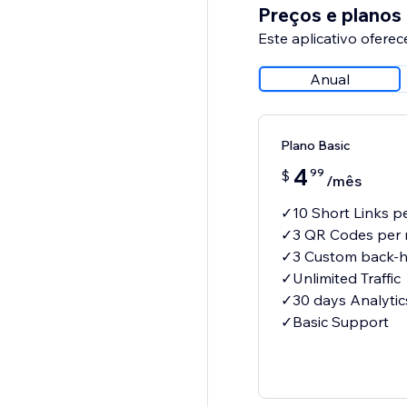
Preços e planos
Este aplicativo oferec
Anual
Plano Basic
4
99
$
/mês
✓10 Short Links p
✓3 QR Codes per
✓3 Custom back-h
✓Unlimited Traffic
✓30 days Analytic
✓Basic Support