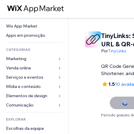
Wix App Market
TinyLinks: 
Apps em promoção
URL & QR-
CATEGORIAS
Por
TinyLinks
Marketing
QR Code Gener
Venda online
Anúncios
Shortener, and
Mobile
Serviços e eventos
Apps para lojas
1.5
10 avali
Análises
Frete e entrega
Mídia e conteúdo
Hotéis
Redes sociais
Botões de venda
Eventos
Elementos de design
Galeria
SEO
Cursos online
Restaurantes
Músicas
Mapas e navegação
Comunicação 
Engajamento
Impressão sob demanda
Imobiliária
Podcasts
Privacidade e segurança
Formulários
Período gratuito de
Listas do site
Contabilidade
EXPLORAR
Meus agendamentos
Fotografia
Relógio
Blog
Email
Cupons e fidelidade
Escolhas da equipe
Vídeo
Templates de página
Enquetes