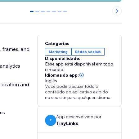
0
1
2
3
4
5
6
Categorias
, frames, and
Marketing
Redes sociais
Disponibilidade:
Esse app está disponível em todo
analytics
o mundo.
Idiomas do app:
Inglês
 location and
Você pode traduzir todo o
conteúdo do aplicativo exibido
no seu site para qualquer idioma.
cs
App desenvolvido por
T
TinyLinks