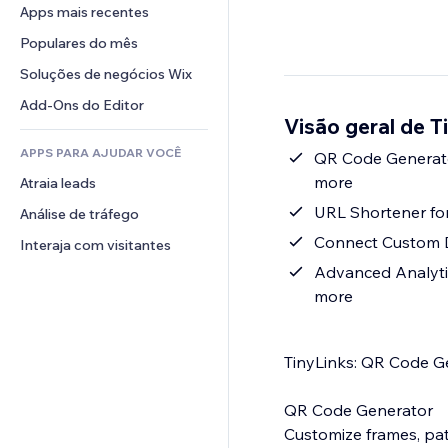
Conversão
Soluções de armazenamento
Apps mais recentes
PDF
Efeitos de imagem
Chat
Dropshipping
Compartilhamento de arquivos
Populares do mês
Botões e menus
Comentários
Preços e assinaturas
Notícias
Banners e selos
Soluções de negócios Wix
Telefone
Financiamento coletivo
Serviços de conteúdo
Calculadoras
Comunidade
Add-Ons do Editor
Alimentos e bebidas
Visão geral de 
Efeitos de texto
Busca
Avaliações e depoimentos
APPS PARA AJUDAR VOCÊ
Previsão do tempo
QR Code Generator
CRM
more
Atraia leads
Tabelas e gráficos
URL Shortener for
Análise de tráfego
Connect Custom D
Interaja com visitantes
Advanced Analytics
more
TinyLinks: QR Code G
QR Code Generator
Customize frames, pat