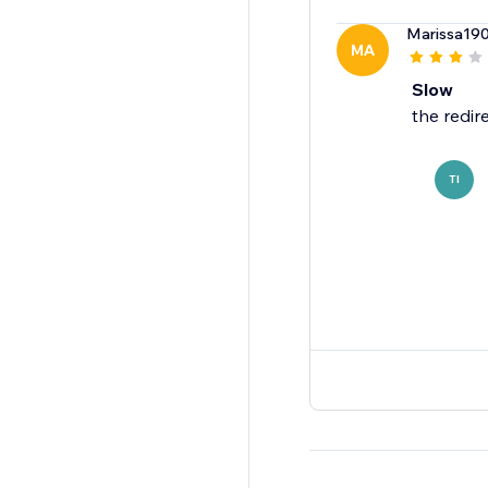
Marissa19
MA
Slow
the redir
TI