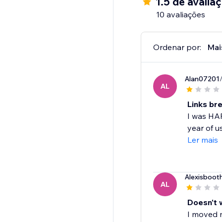
1.5 de avalia
10 avaliações
Ordenar por:
Mai
Alan07201
AL
Links br
I was HAP
year of u
Ler mais
Alexisboot
AL
Doesn't 
I moved m