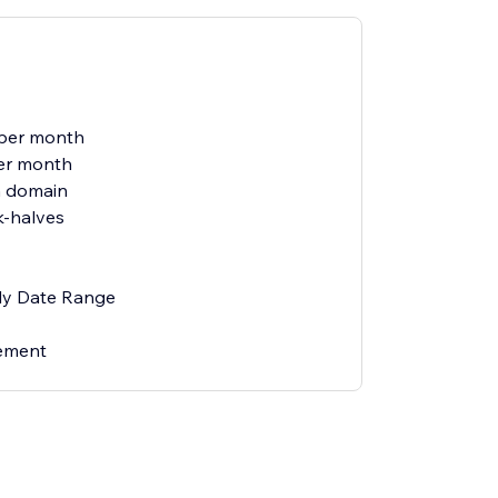
 per month
er month
 domain
-halves
ly Date Range
ement