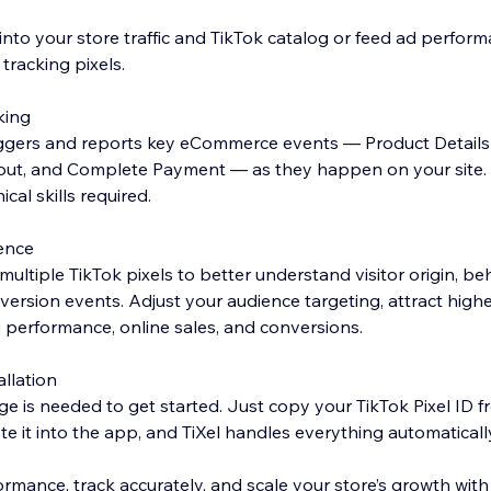
into your store traffic and TikTok catalog or feed ad perfor
tracking pixels.
king
riggers and reports key eCommerce events — Product Detail
ckout, and Complete Payment — as they happen on your site.
ical skills required.
ence
multiple TikTok pixels to better understand visitor origin, beh
sion events. Adjust your audience targeting, attract higher-
 performance, online sales, and conversions.
llation
e is needed to get started. Just copy your TikTok Pixel ID f
e it into the app, and TiXel handles everything automaticall
mance, track accurately, and scale your store’s growth with