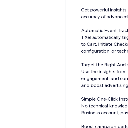
Get powerful insights 
accuracy of advanced 
Automatic Event Trac
TiXel automatically t
to Cart, Initiate Che
configuration, or techn
Target the Right Audi
Use the insights from 
engagement, and conver
and boost advertising
Simple One-Click Insta
No technical knowledg
Business account, past
Boost campaign perfor