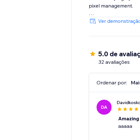
pixel management.
Note: TiXel is an inde
Ver demonstração
created in the TikTok
5.0 de avalia
32 avaliações
Ordenar por:
Mai
Davidkosk
DA
Amazing
aaaaa