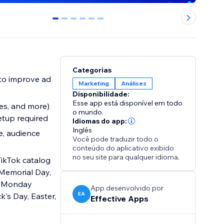
0
1
2
3
4
5
Categorias
 to improve ad
Marketing
Análises
Disponibilidade:
Esse app está disponível em todo
es, and more)
o mundo.
etup required
Idiomas do app:
Inglês
e, audience
Você pode traduzir todo o
conteúdo do aplicativo exibido
no seu site para qualquer idioma.
TikTok catalog
 Memorial Day,
er Monday
App desenvolvido por
EA
k's Day, Easter,
Effective Apps