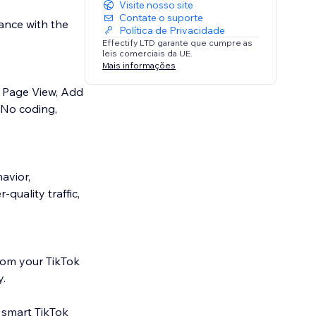
Visite nosso site
Contate o suporte
mance with the
Política de Privacidade
Effectify LTD garante que cumpre as
leis comerciais da UE.
Mais informações
s Page View, Add
 No coding,
avior,
quality traffic,
rom your TikTok
y.
 smart TikTok