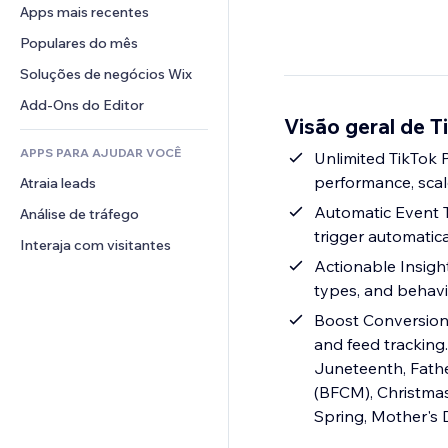
Conversão
Soluções de armazenamento
Apps mais recentes
PDF
Efeitos de imagem
Chat
Dropshipping
Compartilhamento de arquivos
Populares do mês
Botões e menus
Comentários
Preços e assinaturas
Notícias
Banners e selos
Soluções de negócios Wix
Telefone
Financiamento coletivo
Serviços de conteúdo
Calculadoras
Comunidade
Add-Ons do Editor
Alimentos e bebidas
Visão geral de Ti
Efeitos de texto
Busca
Avaliações e depoimentos
APPS PARA AJUDAR VOCÊ
Previsão do tempo
Unlimited TikTok P
CRM
performance, scal
Atraia leads
Tabelas e gráficos
Automatic Event T
Análise de tráfego
trigger automatic
Interaja com visitantes
Actionable Insight
types, and behav
Boost Conversions 
and feed tracking
Juneteenth, Fathe
(BFCM), Christmas 
Spring, Mother's 