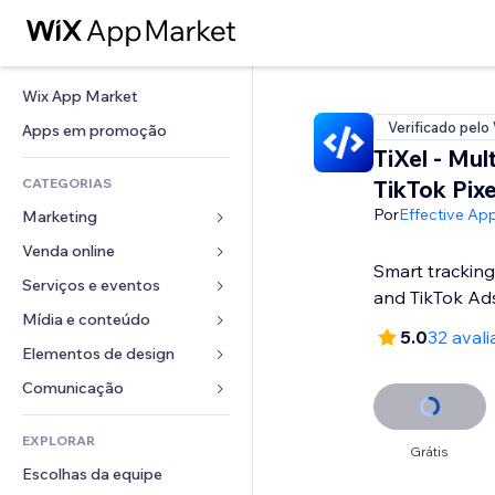
Wix App Market
Verificado pelo
Apps em promoção
TiXel ‑ Mul
CATEGORIAS
TikTok Pixe
Por
Effective Ap
Marketing
Venda online
Anúncios
Smart tracking
Mobile
Serviços e eventos
Apps para lojas
and TikTok Ad
Análises
Frete e entrega
Mídia e conteúdo
Hotéis
5.0
32 aval
Redes sociais
Botões de venda
Eventos
Elementos de design
Galeria
SEO
Cursos online
Restaurantes
Músicas
Mapas e navegação
Comunicação 
Engajamento
Impressão sob demanda
Imobiliária
Podcasts
Privacidade e segurança
Formulários
Listas do site
Contabilidade
EXPLORAR
Meus agendamentos
Fotografia
Relógio
Blog
Grátis
Email
Cupons e fidelidade
Escolhas da equipe
Vídeo
Templates de página
Enquetes