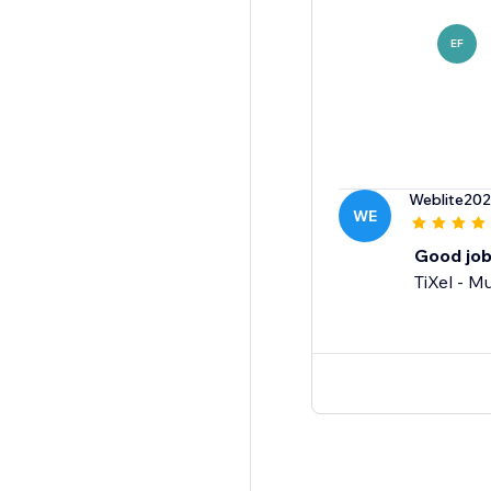
EF
Weblite20
WE
Good jo
TiXel ‑ Mu