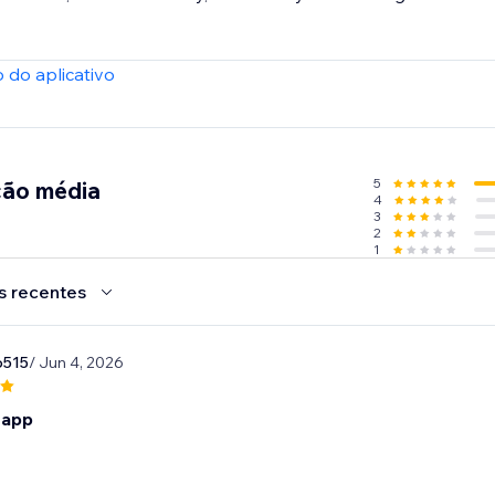
pendent app and not officially affiliated with TikTok. TikTok p
 do aplicativo
 Ads Dashboard.
5
ção média
4
3
2
1
s recentes
o515
/ Jun 4, 2026
 app