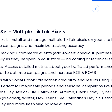
Xel ‑ Multiple TikTok Pixels
ixels: Install and manage multiple TikTok pixels on your site
e campaigns, and maximize tracking accuracy
racking: Ecommerce events (add-to-cart, checkout, purchas
ally as they happen in your store — no coding or technical s
s: Access detailed metrics about your traffic, ad performanc
ior to optimize campaigns and increase ROI & ROAS
with Social Proof: Strengthen credibility and results using 
. Perfect for major sale periods and seasonal campaigns like
r's Day, 4th of July, Halloween, Autumn, Black Friday Cyb
(Navidad), Winter, New Year's Eve, Valentine's Day, St. Patric
Day and more flash sale holiday events