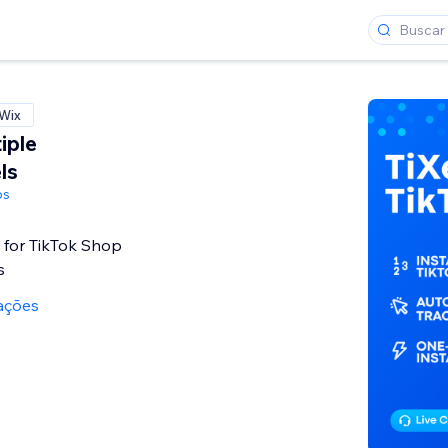
 Wix
tiple
ls
ps
 for TikTok Shop
s
iações