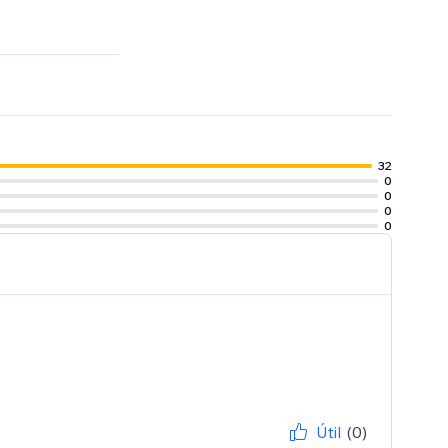
ixels must be
32
0
0
0
0
Útil
(0)