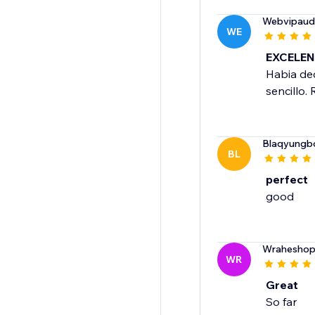
Webvipaudi
WE
EXCELEN
Habia dec
sencillo
Blaqyungb
BL
perfect
good
Wrahesho
WR
Great
So far