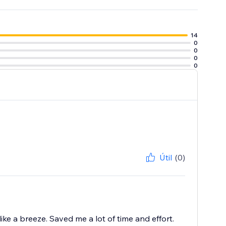
14
0
0
0
0
Útil
(0)
ike a breeze. Saved me a lot of time and effort.