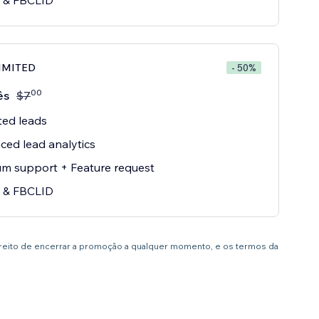
 & FBCLID
LIMITED
- 50%
00
ês
$
7
ted leads
ed lead analytics
m support + Feature request
 & FBCLID
ireito de encerrar a promoção a qualquer momento, e os termos da