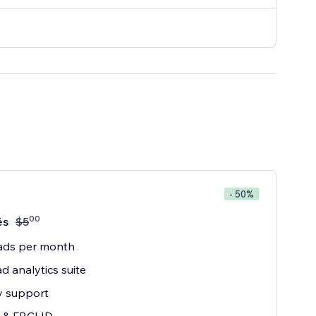
- 50%
00
ês
$
5
ads per month
ad analytics suite
ty support