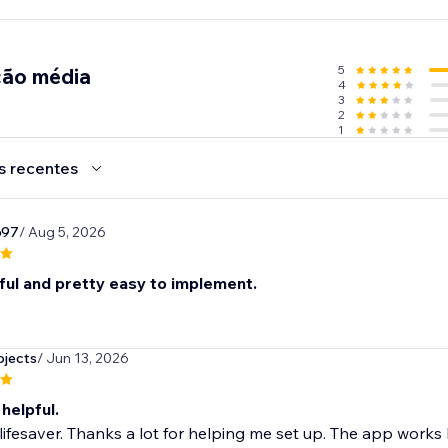
5
ção média
4
3
2
1
s recentes
697
/ Aug 5, 2026
ful and pretty easy to implement.
jects
/ Jun 13, 2026
 helpful.
 lifesaver. Thanks a lot for helping me set up. The app works l