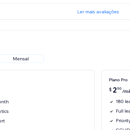
Ler mais avaliações
Mensal
Plano Pro
2
50
$
/m
180 le
onth
Full le
ytics
Priori
ort