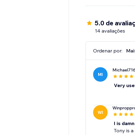
5.0 de avalia
14 avaliações
Ordenar por:
Mai
Michael71
MI
Very use
Winproppro
WI
I is damn
Tony is a