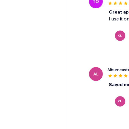
TO
Great app
I use it o
CL
Albumcaste
AL
Saved m
CL