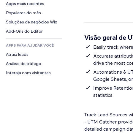
Conversão
Soluções de armazenamento
Apps mais recentes
PDF
Efeitos de imagem
Chat
Dropshipping
Compartilhamento de arquivos
Populares do mês
Botões e menus
Comentários
Preços e assinaturas
Notícias
Banners e selos
Soluções de negócios Wix
Telefone
Financiamento coletivo
Serviços de conteúdo
Calculadoras
Comunidade
Add-Ons do Editor
Alimentos e bebidas
Visão geral de 
Efeitos de texto
Busca
Avaliações e depoimentos
APPS PARA AJUDAR VOCÊ
Previsão do tempo
Easily track wher
CRM
Atraia leads
Tabelas e gráficos
Accurate attribut
drive the most co
Análise de tráfego
Automations & UTM
Interaja com visitantes
Google Sheets, or
Improve Retention
statistics
Track Lead Sources w
- UTM Catcher provide
detailed campaign dat