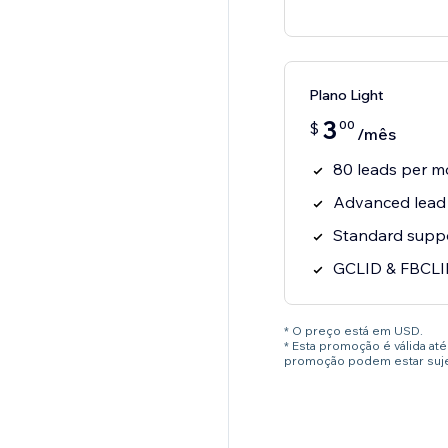
Plano Light
3
00
$
/mês
80 leads per m
Advanced lead 
Standard supp
GCLID & FBCLI
* O preço está em USD.
* Esta promoção é válida a
promoção podem estar sujei