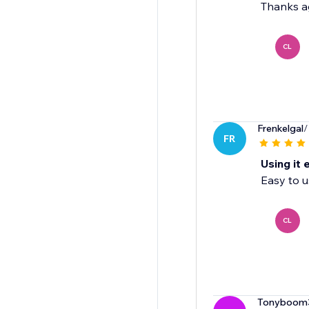
Thanks a
CL
Frenkelgal
/
FR
Using it 
Easy to u
CL
Tonyboom