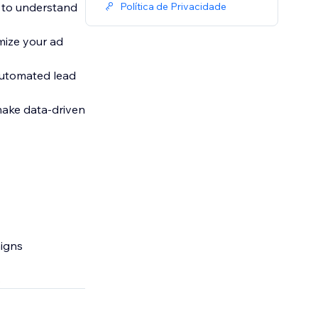
ic to understand
Política de Privacidade
mize your ad
 automated lead
make data-driven
aigns
s