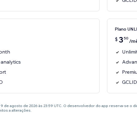
GCLID
Plano UN
3
50
$
/m
onth
Unlimi
analytics
Advanc
ort
Premiu
D
GCLID
té 9 de agosto de 2026 às 23:59 UTC. O desenvolvedor do app reserva-se o d
tos a alterações.