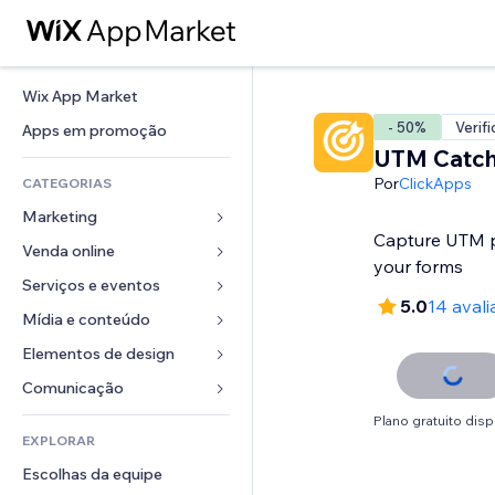
Wix App Market
- 50%
Verif
Apps em promoção
UTM Catch
Por
ClickApps
CATEGORIAS
Marketing
Capture UTM p
Venda online
Anúncios
your forms
Mobile
Serviços e eventos
Apps para lojas
5.0
14 aval
Análises
Frete e entrega
Mídia e conteúdo
Hotéis
Redes sociais
Botões de venda
Eventos
Elementos de design
Galeria
SEO
Cursos online
Restaurantes
Músicas
Mapas e navegação
Comunicação 
Engajamento
Impressão sob demanda
Imobiliária
Podcasts
Privacidade e segurança
Formulários
Plano gratuito disp
Listas do site
Contabilidade
EXPLORAR
Meus agendamentos
Fotografia
Relógio
Blog
Email
Cupons e fidelidade
Escolhas da equipe
Vídeo
Templates de página
Enquetes