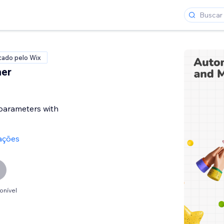
icado pelo Wix
er
arameters with
iações
onível