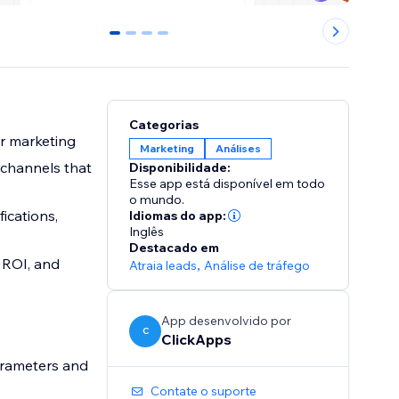
0
1
2
3
Categorias
r marketing
Marketing
Análises
 channels that
Disponibilidade:
Esse app está disponível em todo
o mundo.
ications,
Idiomas do app:
Inglês
Destacado em
 ROI, and
Atraia leads
,
Análise de tráfego
App desenvolvido por
C
ClickApps
arameters and
Contate o suporte