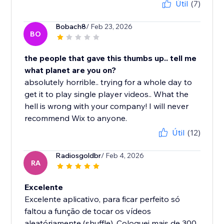
Útil
(7)
Bobach8
/ Feb 23, 2026
BO
the people that gave this thumbs up.. tell me
what planet are you on?
absolutely horrible.. trying for a whole day to
get it to play single player videos.. What the
hell is wrong with your company! I will never
recommend Wix to anyone.
Útil
(12)
Radiosgoldbr
/ Feb 4, 2026
RA
Excelente
Excelente aplicativo, para ficar perfeito só
faltou a função de tocar os vídeos
aleatóriamente (shuffle). Coloquei mais de 300