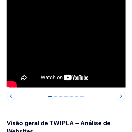
0
1
2
3
4
5
6
Visão geral de TWIPLA – Análise de
Websites