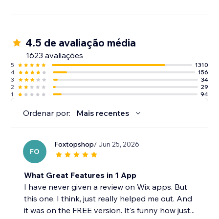
4.5 de avaliação média
1623 avaliações
5
1310
4
156
3
34
2
29
1
94
Ordenar por:
Mais recentes
Foxtopshop
/ Jun 25, 2026
FO
What Great Features in 1 App
I have never given a review on Wix apps. But
this one, I think, just really helped me out. And
it was on the FREE version. It's funny how just...