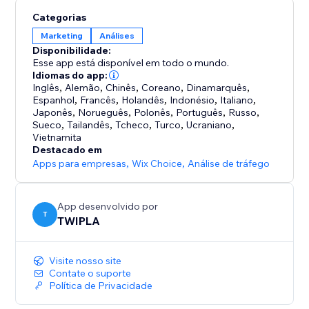
visitantes, relacionar o comportamento com as
Categorias
conversões, identificar pontos de atrito e descobrir
Marketing
Análises
oportunidades de otimização sem pontos cegos nem
Disponibilidade:
silos de dados.
Esse app está disponível em todo o mundo.
Idiomas do app:
Inglês
,
Alemão
,
Chinês
,
Coreano
,
Dinamarquês
,
Mais de 2,5 milhões de sites, incluindo a TUM, Le
Espanhol
,
Francês
,
Holandês
,
Indonésio
,
Italiano
,
Mans Endurance Management e a Câmara dos
Japonês
,
Norueguês
,
Polonês
,
Português
,
Russo
,
Deputados do Luxemburgo, confiam na nossa
Sueco
,
Tailandês
,
Tcheco
,
Turco
,
Ucraniano
,
Vietnamita
solução.
Destacado em
Apps para empresas
,
Wix Choice
,
Análise de tráfego
App desenvolvido por
T
TWIPLA
Visite nosso site
Contate o suporte
Política de Privacidade