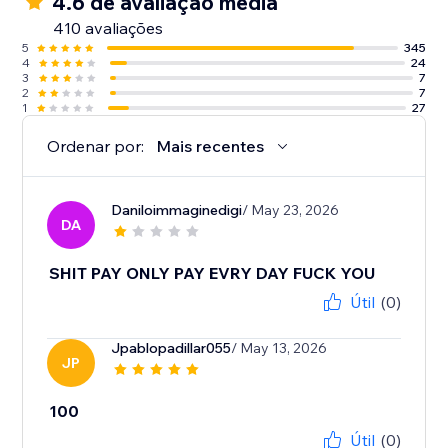
4.6 de avaliação média
410 avaliações
5
345
4
24
3
7
2
7
1
27
Ordenar por:
Mais recentes
Daniloimmaginedigi
/ May 23, 2026
DA
SHIT PAY ONLY PAY EVRY DAY FUCK YOU
Útil
(0)
Jpablopadillar055
/ May 13, 2026
JP
100
Útil
(0)