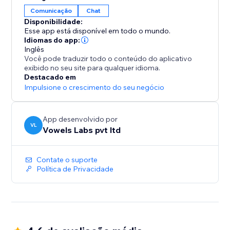
outros botões de bate-papo. Além disso, use opções
Comunicação
Chat
avançadas para otimizar seu widget de bate-papo
Disponibilidade:
para conversões máximas. Você seria capaz de
Esse app está disponível em todo o mundo.
mostrar seu WhatsApp e outros widgets de bate-
Idiomas do app:
papo para seus
Inglês
Você pode traduzir todo o conteúdo do aplicativo
exibido no seu site para qualquer idioma.
Destacado em
Impulsione o crescimento do seu negócio
App desenvolvido por
VL
Vowels Labs pvt ltd
Contate o suporte
Política de Privacidade