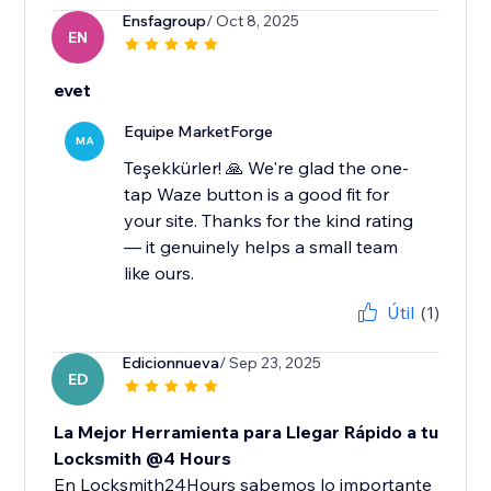
Ensfagroup
/ Oct 8, 2025
EN
evet
Equipe MarketForge
MA
Teşekkürler! 🙏 We're glad the one-
tap Waze button is a good fit for
your site. Thanks for the kind rating
— it genuinely helps a small team
like ours.
Útil
(1)
Edicionnueva
/ Sep 23, 2025
ED
La Mejor Herramienta para Llegar Rápido a tu
Locksmith @4 Hours
En Locksmith24Hours sabemos lo importante