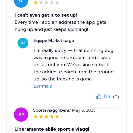
GI
I can't even get it to set up!
Every time I add an address the app gets
hung up and just keeps spinning!
Equipe MarketForge
MA
I'm really sorry — that spinning bug
was a genuine problem, and it was
on us, not you. We've since rebuilt
the address search from the ground
up, so the freezing is gone...
Ler mais
Útil
(0)
Sporteviaggilibera
/ May 8, 2025
SP
Liberamente abile sport e viaggi