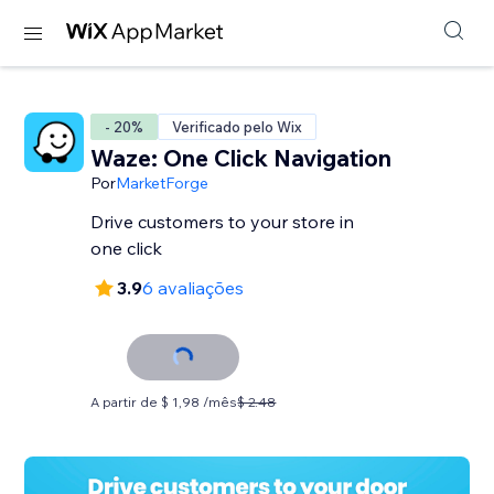
- 20%
Verificado pelo Wix
Waze: One Click Navigation
Por
MarketForge
Drive customers to your store in
one click
3.9
6 avaliações
A partir de $ 1,98 /mês
$ 2.48