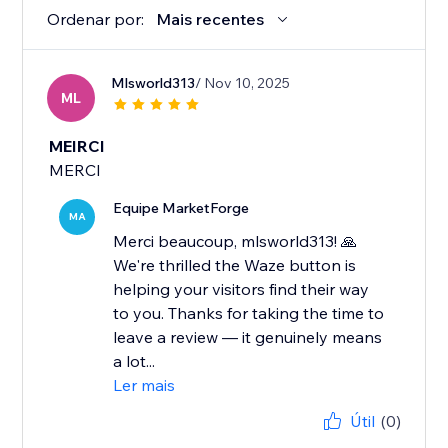
Ordenar por:
Mais recentes
Mlsworld313
/ Nov 10, 2025
ML
MEIRCI
MERCI
Equipe MarketForge
MA
Merci beaucoup, mlsworld313! 🙏
We're thrilled the Waze button is
helping your visitors find their way
to you. Thanks for taking the time to
leave a review — it genuinely means
a lot...
Ler mais
Útil
(0)