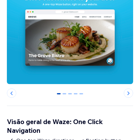
0
1
2
3
4
Visão geral de Waze: One Click
Navigation