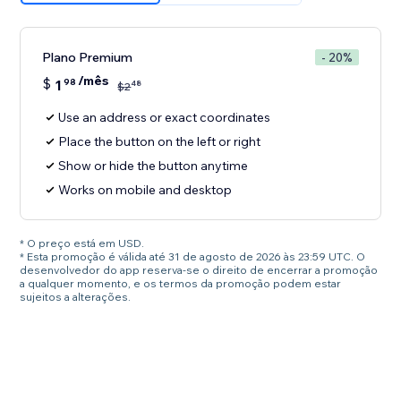
Plano Premium
- 20%
/mês
$
1
98
48
$
2
Use an address or exact coordinates
Place the button on the left or right
Show or hide the button anytime
Works on mobile and desktop
* O preço está em USD.
* Esta promoção é válida até 31 de agosto de 2026 às 23:59 UTC. O
desenvolvedor do app reserva-se o direito de encerrar a promoção
a qualquer momento, e os termos da promoção podem estar
sujeitos a alterações.