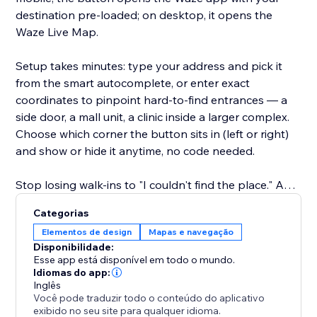
destination pre-loaded; on desktop, it opens the
Waze Live Map.
Setup takes minutes: type your address and pick it
from the smart autocomplete, or enter exact
coordinates to pinpoint hard-to-find entrances — a
side door, a mall unit, a clinic inside a larger complex.
Choose which corner the button sits in (left or right)
and show or hide it anytime, no code needed.
Stop losing walk-ins to "I couldn't find the place." Add
the Waze button and make getting to your location
Categorias
the easiest part of the visit.
Elementos de design
Mapas e navegação
Disponibilidade:
Esse app está disponível em todo o mundo.
Idiomas do app:
Inglês
Você pode traduzir todo o conteúdo do aplicativo
exibido no seu site para qualquer idioma.