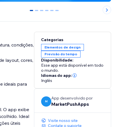
0
1
2
3
4
5
Categorias
tura, condições,
Elementos de design
Previsão do tempo
e layout, cores,
Disponibilidade:
Esse app está disponível em todo
o mundo.
Idiomas do app:
Inglês
e ideais para
App desenvolvido por
M
MarketPushApps
l. O app exibe
colhido. Ideal
Visite nosso site
ções úteis
Contate o suporte