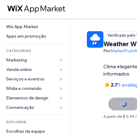
Wix App Market
Verificado pelo
Apps em promoção
Weather W
Por
MarketPush
CATEGORIAS
Marketing
Clima elegan
Venda online
Anúncios
informados
Mobile
Serviços e eventos
Apps para lojas
2.7
5 avalia
Análises
Frete e entrega
Mídia e conteúdo
Hotéis
Redes sociais
Botões de venda
Eventos
Elementos de design
Galeria
SEO
Cursos online
Restaurantes
Músicas
Mapas e navegação
Comunicação 
Engajamento
Impressão sob demanda
Imobiliária
Podcasts
Privacidade e segurança
Formulários
A partir de $ 0,99
Listas do site
Contabilidade
EXPLORAR
Meus agendamentos
Fotografia
Relógio
Blog
Email
Cupons e fidelidade
Escolhas da equipe
Vídeo
Templates de página
Enquetes