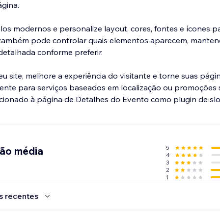
gina.
os modernos e personalize layout, cores, fontes e ícones 
também pode controlar quais elementos aparecem, mantend
detalhada conforme preferir.
u site, melhore a experiência do visitante e torne suas pági
mente para serviços baseados em localização ou promoções 
ionado à página de Detalhes do Evento como plugin de slo
5
ção média
4
3
2
1
s recentes