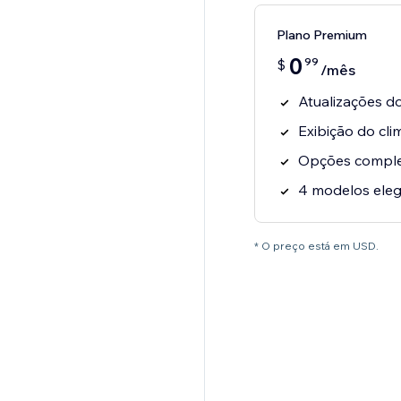
Plano Premium
0
99
$
/mês
Atualizações d
Exibição do cli
Opções complet
4 modelos eleg
* O preço está em USD.