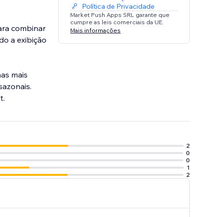
Política de Privacidade
Market Push Apps SRL garante que
cumpre as leis comerciais da UE.
para combinar
Mais informações
o a exibição
nas mais
sazonais.
t.
2
0
0
1
2