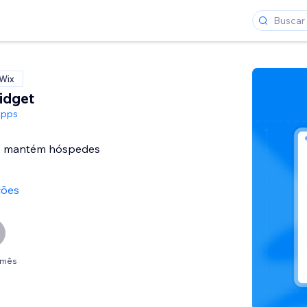
 Wix
idget
Apps
te mantém hóspedes
ções
 /mês