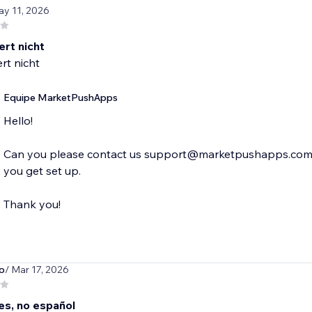
ay 11, 2026
ert nicht
ert nicht
Equipe MarketPushApps
Hello!
Can you please contact us support@marketpushapps.com -
you get set up.
Thank you!
o
/ Mar 17, 2026
es, no español