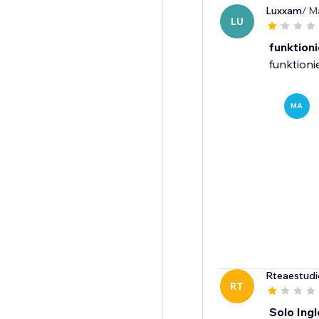
Luxxam
/ M
LU
funktioni
funktioni
MA
Rteaestudi
RT
Solo Ingl