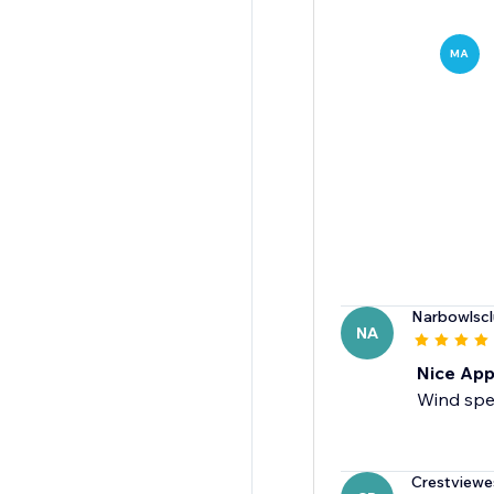
MA
Narbowlsc
NA
Nice Ap
Wind spe
Crestviewe