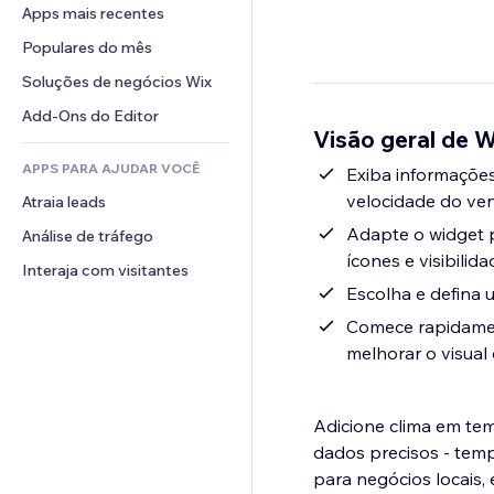
Conversão
Soluções de armazenamento
Apps mais recentes
PDF
Efeitos de imagem
Chat
Dropshipping
Compartilhamento de arquivos
Populares do mês
Botões e menus
Comentários
Preços e assinaturas
Notícias
Banners e selos
Soluções de negócios Wix
Telefone
Financiamento coletivo
Serviços de conteúdo
Calculadoras
Comunidade
Add-Ons do Editor
Alimentos e bebidas
Visão geral de 
Efeitos de texto
Busca
Avaliações e depoimentos
APPS PARA AJUDAR VOCÊ
Previsão do tempo
Exiba informações
CRM
velocidade do ven
Atraia leads
Tabelas e gráficos
Adapte o widget p
Análise de tráfego
ícones e visibilid
Interaja com visitantes
Escolha e defina u
Comece rapidament
melhorar o visual 
Adicione clima em tem
dados precisos - temp
para negócios locais,