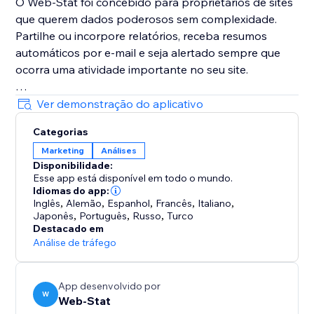
O Web-Stat foi concebido para proprietários de sites
que querem dados poderosos sem complexidade.
Partilhe ou incorpore relatórios, receba resumos
automáticos por e-mail e seja alertado sempre que
ocorra uma atividade importante no seu site.
Instale o Web-Stat gratuitamente com um clique e
Ver demonstração do aplicativo
experimente as funcionalidades Pro com um período
Categorias
de teste gratuito.
Marketing
Análises
Disponibilidade:
Esse app está disponível em todo o mundo.
Idiomas do app:
Inglês
,
Alemão
,
Espanhol
,
Francês
,
Italiano
,
Japonês
,
Português
,
Russo
,
Turco
Destacado em
Análise de tráfego
App desenvolvido por
W
Web-Stat