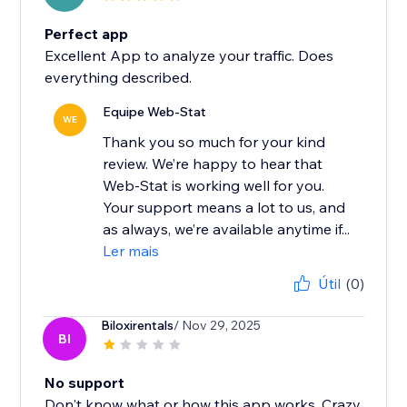
Perfect app
Excellent App to analyze your traffic. Does
everything described.
Equipe Web-Stat
WE
Thank you so much for your kind
review. We’re happy to hear that
Web-Stat is working well for you.
Your support means a lot to us, and
as always, we’re available anytime if...
Ler mais
Útil
(0)
Biloxirentals
/ Nov 29, 2025
BI
No support
Don't know what or how this app works. Crazy