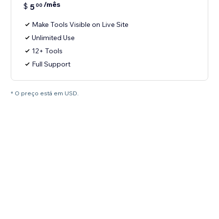
/mês
$
5
00
Make Tools Visible on Live Site
Unlimited Use
12+ Tools
Full Support
* O preço está em USD.