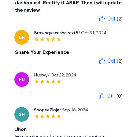
dashboard. Rectify it ASAP. Then i will update
the review
Útil
(2)
Brownqueenshairext8
/ Oct 31, 2024
BR
Share Your Experience
Útil
(2)
Hurryy
/ Oct 22, 2024
HU
Útil
(0)
Shopee7loja
/ Sep 16, 2024
SH
Jhon
Eu simplesmente amo comprar aqui na