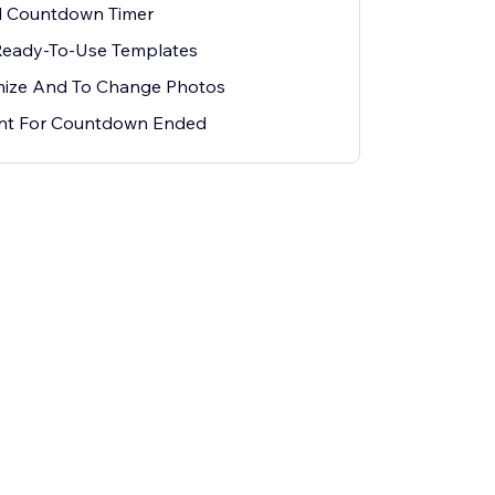
l Countdown Timer
Ready-To-Use Templates
mize And To Change Photos
ent For Countdown Ended