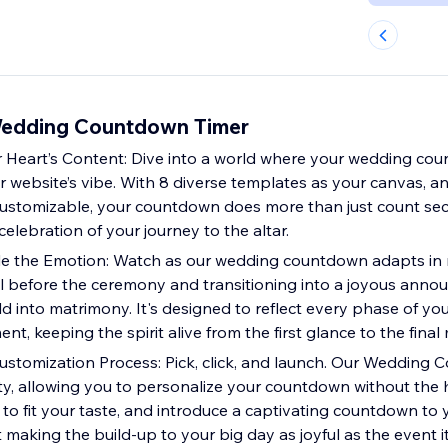
Wedding Countdown Timer
 Heart’s Content: Dive into a world where your wedding cou
ur website’s vibe. With 8 diverse templates as your canvas, 
customizable, your countdown does more than just count s
elebration of your journey to the altar.
e the Emotion: Watch as our wedding countdown adapts in r
ill before the ceremony and transitioning into a joyous ann
d into matrimony. It's designed to reflect every phase of yo
nt, keeping the spirit alive from the first glance to the fina
ustomization Process: Pick, click, and launch. Our Wedding
icity, allowing you to personalize your countdown without the 
 to fit your taste, and introduce a captivating countdown to 
t making the build-up to your big day as joyful as the event it