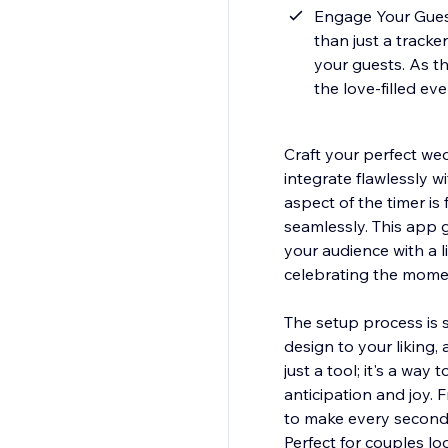
Engage Your Guest
than just a tracke
your guests. As t
the love-filled ev
Craft your perfect w
integrate flawlessly w
aspect of the timer is
seamlessly. This app 
your audience with a 
celebrating the momen
The setup process is s
design to your liking,
just a tool; it's a way
anticipation and joy.
to make every second 
Perfect for couples loo