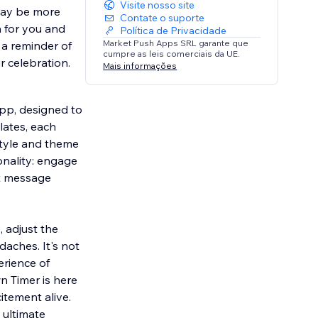
Visite nosso site
day be more
Contate o suporte
n for you and
Política de Privacidade
Market Push Apps SRL garante que
a reminder of
cumpre as leis comerciais da UE.
r celebration.
Mais informações
pp, designed to
lates, each
 style and theme
onality: engage
lt message
, adjust the
daches. It's not
erience of
n Timer is here
tement alive.
 ultimate