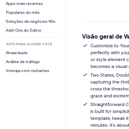
Conversão
Soluções de armazenamento
Apps mais recentes
PDF
Efeitos de imagem
Chat
Dropshipping
Compartilhamento de arquivos
Populares do mês
Botões e menus
Comentários
Preços e assinaturas
Notícias
Banners e selos
Soluções de negócios Wix
Telefone
Financiamento coletivo
Serviços de conteúdo
Calculadoras
Comunidade
Add-Ons do Editor
Alimentos e bebidas
Visão geral de 
Efeitos de texto
Busca
Avaliações e depoimentos
APPS PARA AJUDAR VOCÊ
Previsão do tempo
Customize to Your
CRM
perfectly with yo
Atraia leads
Tabelas e gráficos
or style element 
Análise de tráfego
becomes a visual c
Interaja com visitantes
Two States, Doubl
capturing the thr
cross the threshol
grace and exciteme
Straightforward C
is built for simpl
template, tweak it
minutes. It’s abou