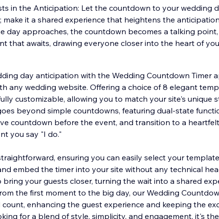
s in the Anticipation: Let the countdown to your wedding 
r; make it a shared experience that heightens the anticipatio
he day approaches, the countdown becomes a talking point, 
ent that awaits, drawing everyone closer into the heart of you
edding day anticipation with the Wedding Countdown Timer a
ith any wedding website. Offering a choice of 8 elegant temp
 fully customizable, allowing you to match your site's unique
goes beyond simple countdowns, featuring dual-state functi
live countdown before the event, and transition to a heartfe
t you say "I do."
traightforward, ensuring you can easily select your template
 and embed the timer into your site without any technical hea
 to bring your guests closer, turning the wait into a shared exp
 From the first moment to the big day, our Wedding Countdow
count, enhancing the guest experience and keeping the exci
king for a blend of style, simplicity, and engagement, it's the