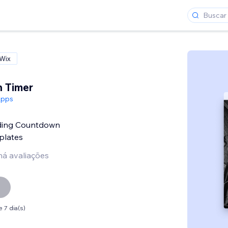
 Wix
 Timer
Apps
ding Countdown
plates
há avaliações
 7 dia(s)