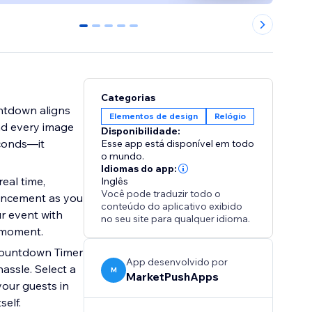
0
1
2
3
4
Categorias
ntdown aligns
Elementos de design
Relógio
and every image
Disponibilidade:
econds—it
Esse app está disponível em todo
o mundo.
Idiomas do app:
eal time,
Inglês
Você pode traduzir todo o
ouncement as you
conteúdo do aplicativo exibido
ur event with
no seu site para qualquer idioma.
l moment.
 Countdown Timer
App desenvolvido por
hassle. Select a
M
MarketPushApps
your guests in
self.