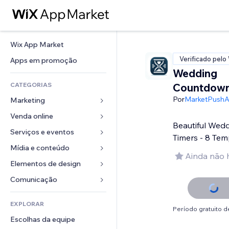
Wix App Market
Verificado pelo
Apps em promoção
Wedding
CATEGORIAS
Countdown
Por
MarketPush
Marketing
Venda online
Anúncios
Beautiful Wed
Mobile
Serviços e eventos
Apps para lojas
Timers - 8 Tem
Análises
Frete e entrega
Mídia e conteúdo
Hotéis
Ainda não 
Redes sociais
Botões de venda
Eventos
Elementos de design
Galeria
SEO
Cursos online
Restaurantes
Músicas
Mapas e navegação
Comunicação 
Engajamento
Impressão sob demanda
Imobiliária
Podcasts
Privacidade e segurança
Formulários
Listas do site
Contabilidade
EXPLORAR
Meus agendamentos
Fotografia
Relógio
Blog
Período gratuito de
Email
Cupons e fidelidade
Escolhas da equipe
Vídeo
Templates de página
Enquetes