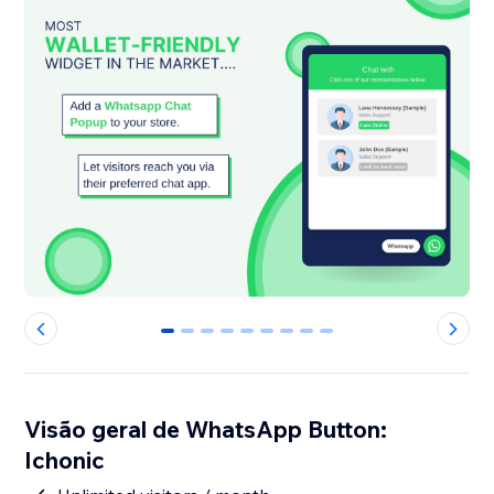
0
1
2
3
4
5
6
7
8
Visão geral de WhatsApp Button:
Ichonic