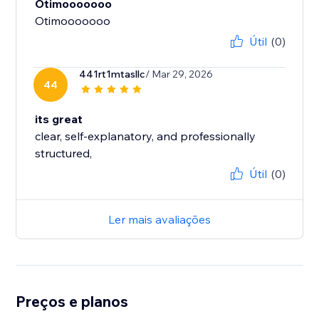
Otimooooooo
Otimooooooo
Útil
(0)
441rt1mtasllc
/ Mar 29, 2026
44
its great
clear, self‑explanatory, and professionally
structured,
Útil
(0)
Ler mais avaliações
Preços e planos