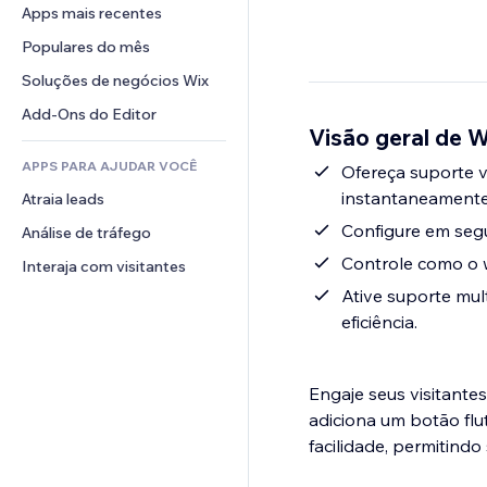
Conversão
Soluções de armazenamento
Apps mais recentes
PDF
Efeitos de imagem
Chat
Dropshipping
Compartilhamento de arquivos
Populares do mês
Botões e menus
Comentários
Preços e assinaturas
Notícias
Banners e selos
Soluções de negócios Wix
Telefone
Financiamento coletivo
Serviços de conteúdo
Calculadoras
Comunidade
Add-Ons do Editor
Alimentos e bebidas
Visão geral de 
Efeitos de texto
Busca
Avaliações e depoimentos
APPS PARA AJUDAR VOCÊ
Previsão do tempo
Ofereça suporte 
CRM
instantaneamente 
Atraia leads
Tabelas e gráficos
Configure em seg
Análise de tráfego
Controle como o w
Interaja com visitantes
Ative suporte mu
eficiência.
Engaje seus visitant
adiciona um botão flu
facilidade, permitind