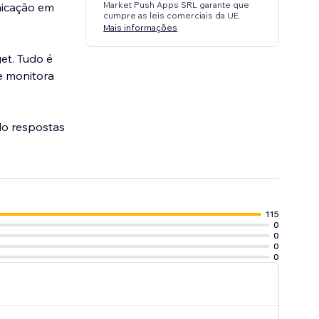
Market Push Apps SRL garante que
nicação em
cumpre as leis comerciais da UE.
Mais informações
get. Tudo é
e monitora
do respostas
115
0
0
0
0