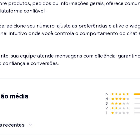
bre produtos, pedidos ou informações gerais, oferece comu
ataforma confiável.
a: adicione seu número, ajuste as preferências e ative o wid
nel intuitivo onde você controla o comportamento do chat 
nte, sua equipe atende mensagens com eficiência, garantin
 confiança e conversões.
5
ção média
4
3
2
1
s recentes