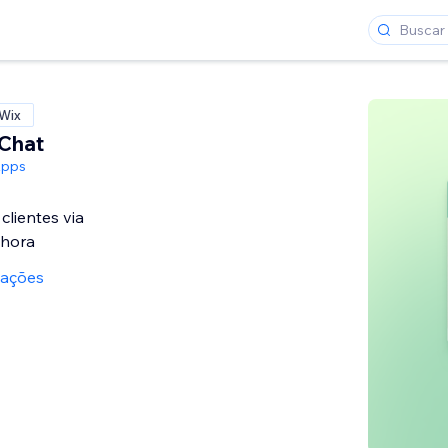
 Wix
Chat
Apps
lientes via
hora
iações