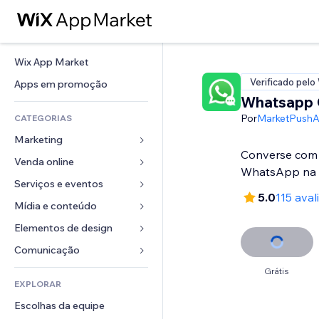
Wix App Market
Verificado pelo
Apps em promoção
Whatsapp 
Por
MarketPush
CATEGORIAS
Marketing
Converse com c
Venda online
Anúncios
WhatsApp na 
Mobile
Serviços e eventos
Apps para lojas
5.0
115 aval
Análises
Frete e entrega
Mídia e conteúdo
Hotéis
Redes sociais
Botões de venda
Eventos
Elementos de design
Galeria
SEO
Cursos online
Restaurantes
Músicas
Mapas e navegação
Comunicação 
Engajamento
Impressão sob demanda
Imobiliária
Podcasts
Privacidade e segurança
Formulários
Grátis
Listas do site
Contabilidade
EXPLORAR
Meus agendamentos
Fotografia
Relógio
Blog
Email
Cupons e fidelidade
Escolhas da equipe
Vídeo
Templates de página
Enquetes