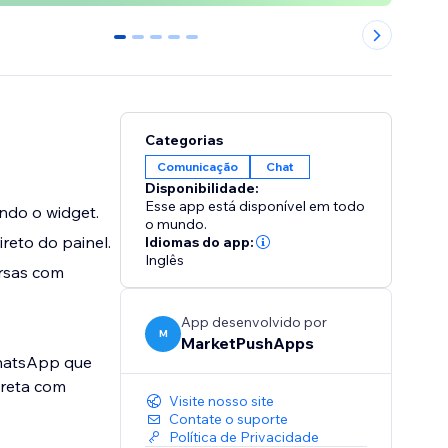
0
1
2
3
4
Categorias
Comunicação
Chat
Disponibilidade:
Esse app está disponível em todo
ndo o widget.
o mundo.
reto do painel.
Idiomas do app:
Inglês
rsas com
App desenvolvido por
M
MarketPushApps
WhatsApp que
ireta com
Visite nosso site
Contate o suporte
Política de Privacidade