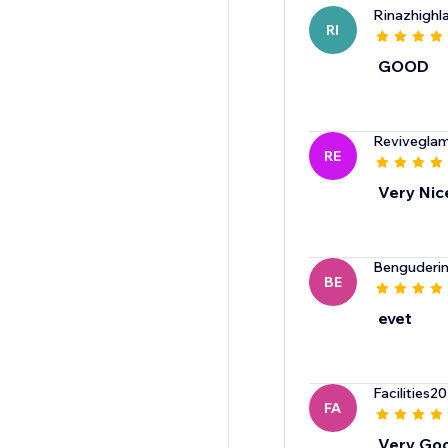
Rinazhighl
RI
GOOD
Revivegla
RE
Very Nic
Benguderin
BE
evet
Facilities
FA
Very Go