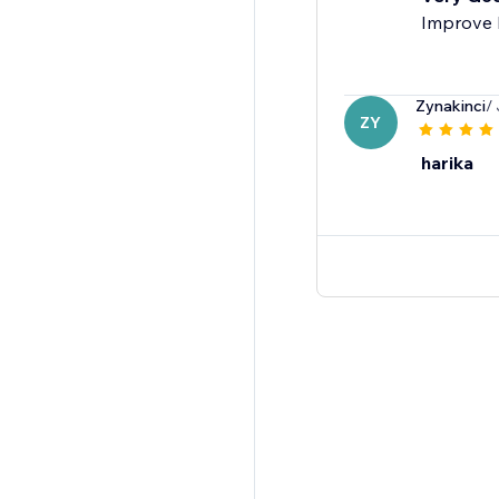
Improve 
Zynakinci
/
ZY
harika