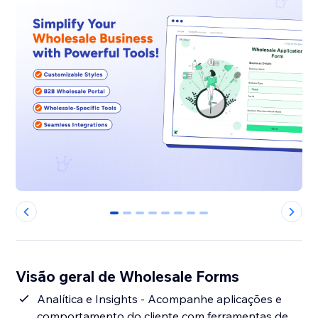
0
1
2
3
4
5
6
7
Visão geral de Wholesale Forms
Analítica e Insights - Acompanhe aplicações e
comportamento do cliente com ferramentas de