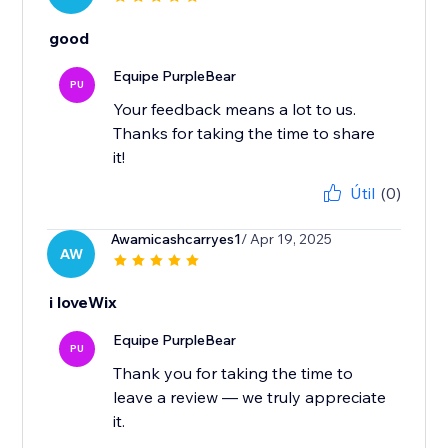
good
Equipe PurpleBear
PU
Your feedback means a lot to us.
Thanks for taking the time to share
it!
Útil
(0)
Awamicashcarryes1
/ Apr 19, 2025
AW
i loveWix
Equipe PurpleBear
PU
Thank you for taking the time to
leave a review — we truly appreciate
it.