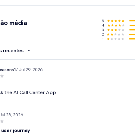
5
ção média
4
3
2
1
s recentes
seasons1
/ Jul 29, 2026
k the AI Call Center App
 Jul 28, 2026
 user journey