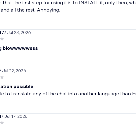
ne that the first step for using it is to INSTALL it, only then,
 and all the rest. Annoying.
47
/ Jul 23, 2026
ing blowwwwwsss
/ Jul 22, 2026
lation possible
e to translate any of the chat into another language than E
t
/ Jul 17, 2026