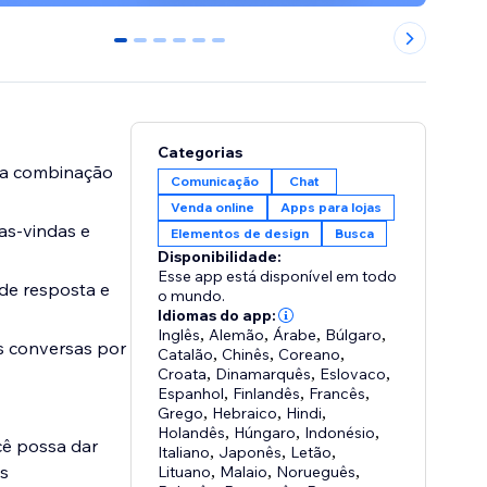
0
1
2
3
4
5
Categorias
uma combinação
Comunicação
Chat
Venda online
Apps para lojas
as-vindas e
Elementos de design
Busca
Disponibilidade:
Esse app está disponível em todo
de resposta e
o mundo.
Idiomas do app:
Inglês
,
Alemão
,
Árabe
,
Búlgaro
,
s conversas por
Catalão
,
Chinês
,
Coreano
,
Croata
,
Dinamarquês
,
Eslovaco
,
Espanhol
,
Finlandês
,
Francês
,
Grego
,
Hebraico
,
Hindi
,
Holandês
,
Húngaro
,
Indonésio
,
cê possa dar
Italiano
,
Japonês
,
Letão
,
s
Lituano
,
Malaio
,
Norueguês
,