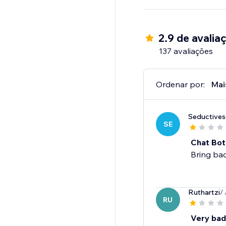
2.9 de avalia
137 avaliações
Ordenar por:
Mai
Seductive
SE
Chat Bot
Bring bac
Ruthartzi
/
RU
Very bad