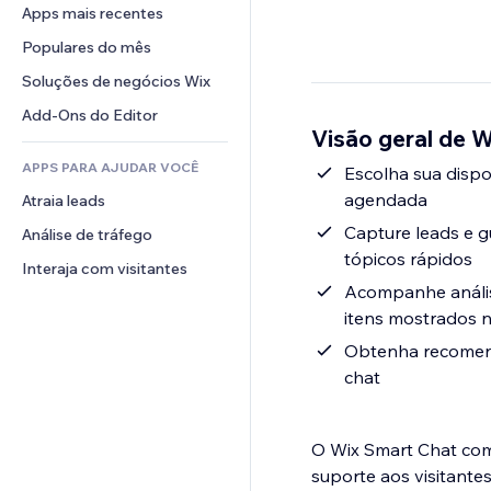
Conversão
Soluções de armazenamento
Apps mais recentes
PDF
Efeitos de imagem
Chat
Dropshipping
Compartilhamento de arquivos
Populares do mês
Botões e menus
Comentários
Preços e assinaturas
Notícias
Banners e selos
Soluções de negócios Wix
Telefone
Financiamento coletivo
Serviços de conteúdo
Calculadoras
Comunidade
Add-Ons do Editor
Alimentos e bebidas
Visão geral de 
Efeitos de texto
Busca
Avaliações e depoimentos
APPS PARA AJUDAR VOCÊ
Previsão do tempo
Escolha sua dispo
CRM
agendada
Atraia leads
Tabelas e gráficos
Capture leads e g
Análise de tráfego
tópicos rápidos
Interaja com visitantes
Acompanhe anális
itens mostrados 
Obtenha recomend
chat
O Wix Smart Chat com
suporte aos visitant