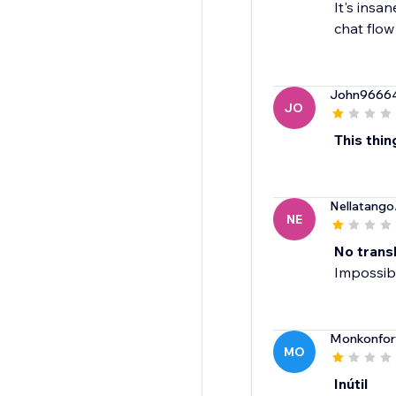
It's insa
chat flow
John9666
JO
This th
Nellatango
NE
No trans
Impossibl
Monkonfor
MO
Inútil