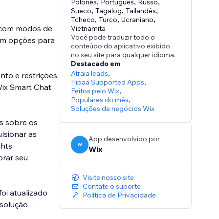
Polonês
,
Português
,
Russo
,
Sueco
,
Tagalog
,
Tailandês
,
Tcheco
,
Turco
,
Ucraniano
,
o com modos de
Vietnamita
Você pode traduzir todo o
com opções para
conteúdo do aplicativo exibido
no seu site para qualquer idioma.
Destacado em
Atraia leads
,
nto e restrições,
Hipaa Supported Apps
,
 Wix Smart Chat
Feitos pelo Wix
,
Populares do mês
,
Soluções de negócios Wix
s sobre os
lsionar as
App desenvolvido por
ghts
W
Wix
orar seu
Visite nosso site
Contate o suporte
oi atualizado
Política de Privacidade
 solução