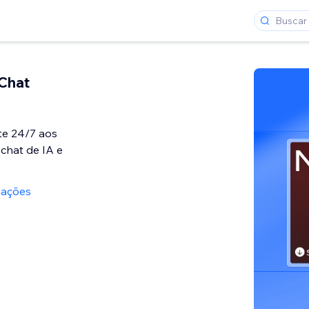
Chat
te 24/7 aos
 chat de IA e
iações