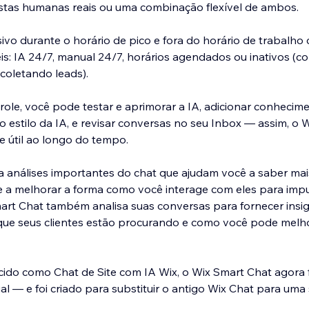
stas humanas reais ou uma combinação flexível de ambos.
vo durante o horário de pico e fora do horário de trabalh
veis: IA 24/7, manual 24/7, horários agendados ou inativos (
 coletando leads).
role, você pode testar e aprimorar a IA, adicionar conhecime
 o estilo da IA, e revisar conversas no seu Inbox — assim, o
e útil ao longo do tempo.
a análises importantes do chat que ajudam você a saber mai
e e a melhorar a forma como você interage com eles para impu
art Chat também analisa suas conversas para fornecer insi
que seus clientes estão procurando e como você pode melh
do como Chat de Site com IA Wix, o Wix Smart Chat agora f
al — e foi criado para substituir o antigo Wix Chat para uma