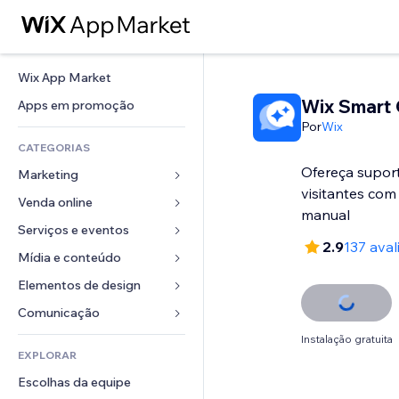
Wix App Market
Wix Smart 
Apps em promoção
Por
Wix
CATEGORIAS
Ofereça supor
Marketing
visitantes com
Venda online
Anúncios
manual
Mobile
Serviços e eventos
Apps para lojas
2.9
137 aval
Análises
Frete e entrega
Mídia e conteúdo
Hotéis
Redes sociais
Botões de venda
Eventos
Elementos de design
Galeria
SEO
Cursos online
Restaurantes
Músicas
Mapas e navegação
Comunicação 
Engajamento
Impressão sob demanda
Imobiliária
Podcasts
Privacidade e segurança
Formulários
Instalação gratuita
Listas do site
Contabilidade
EXPLORAR
Meus agendamentos
Fotografia
Relógio
Blog
Email
Cupons e fidelidade
Escolhas da equipe
Vídeo
Templates de página
Enquetes