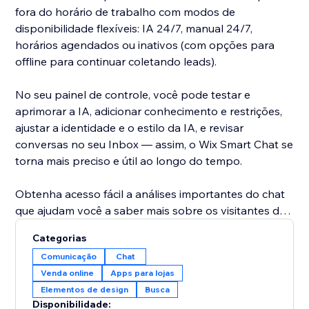
fora do horário de trabalho com modos de
disponibilidade flexíveis: IA 24/7, manual 24/7,
horários agendados ou inativos (com opções para
offline para continuar coletando leads).
No seu painel de controle, você pode testar e
aprimorar a IA, adicionar conhecimento e restrições,
ajustar a identidade e o estilo da IA, e revisar
conversas no seu Inbox — assim, o Wix Smart Chat se
torna mais preciso e útil ao longo do tempo.
Obtenha acesso fácil a análises importantes do chat
que ajudam você a saber mais sobre os visitantes do
seu site e a melhorar a forma como você interage com
Categorias
eles para impulsionar as conversões. O Wix Smart
Comunicação
Chat
Chat também analisa suas conversas para fornecer
Venda online
Apps para lojas
insights importantes sobre o que seus clientes estão
Elementos de design
Busca
procurando e como você pode melhorar seu negócio.
Disponibilidade: