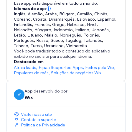
Esse app está disponível em todo o mundo.
Anteriormente conhecido como Chat de Site com IA
Idiomas do app:
Inglês
,
Alemão
,
Árabe
,
Búlgaro
,
Catalão
,
Chinês
,
Wix, o Wix Smart Chat agora foi atualizado para incluir
Coreano
,
Croata
,
Dinamarquês
,
Eslovaco
,
Espanhol
,
chat manual — e foi criado para substituir o antigo
Finlandês
,
Francês
,
Grego
,
Hebraico
,
Hindi
,
Holandês
,
Húngaro
,
Indonésio
,
Italiano
,
Japonês
,
Letão
,
Lituano
,
Malaio
,
Norueguês
,
Polonês
,
Português
,
Russo
,
Sueco
,
Tagalog
,
Tailandês
,
Tcheco
,
Turco
,
Ucraniano
,
Vietnamita
Você pode traduzir todo o conteúdo do aplicativo
exibido no seu site para qualquer idioma.
Destacado em
Atraia leads
,
Hipaa Supported Apps
,
Feitos pelo Wix
,
Populares do mês
,
Soluções de negócios Wix
App desenvolvido por
W
Wix
Visite nosso site
Contate o suporte
Política de Privacidade