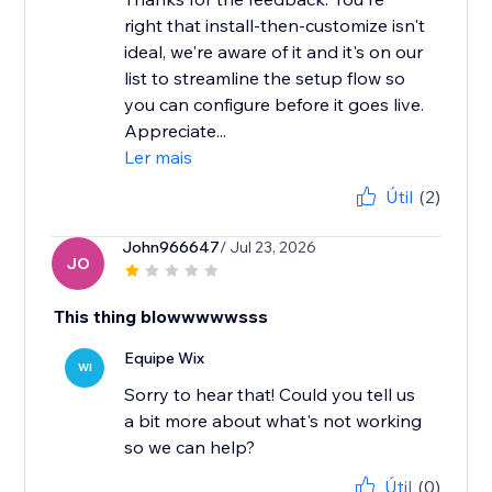
right that install-then-customize isn't
ideal, we're aware of it and it's on our
list to streamline the setup flow so
you can configure before it goes live.
Appreciate...
Ler mais
Útil
(2)
John966647
/ Jul 23, 2026
JO
This thing blowwwwwsss
Equipe Wix
WI
Sorry to hear that! Could you tell us
a bit more about what's not working
Útil
(0)