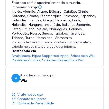
Esse app está disponível em todo o mundo.
Anteriormente conhecido como Chat de Site com IA
Idiomas do app:
Inglês
,
Alemão
,
Árabe
,
Búlgaro
,
Catalão
,
Chinês
,
Wix, o Wix Smart Chat agora foi atualizado para incluir
Coreano
,
Croata
,
Dinamarquês
,
Eslovaco
,
Espanhol
,
chat manual — e foi criado para substituir o antigo
Finlandês
,
Francês
,
Grego
,
Hebraico
,
Hindi
,
Holandês
,
Húngaro
,
Indonésio
,
Italiano
,
Japonês
,
Letão
,
Lituano
,
Malaio
,
Norueguês
,
Polonês
,
Português
,
Russo
,
Sueco
,
Tagalog
,
Tailandês
,
Tcheco
,
Turco
,
Ucraniano
,
Vietnamita
Você pode traduzir todo o conteúdo do aplicativo
exibido no seu site para qualquer idioma.
Destacado em
Atraia leads
,
Hipaa Supported Apps
,
Feitos pelo Wix
,
Populares do mês
,
Soluções de negócios Wix
App desenvolvido por
W
Wix
Visite nosso site
Contate o suporte
Política de Privacidade