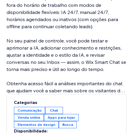
fora do horário de trabalho com modos de
disponibilidade flexíveis: IA 24/7, manual 24/7,
horários agendados ou inativos (com opções para
offline para continuar coletando leads).
No seu painel de controle, você pode testar e
aprimorar a IA, adicionar conhecimento e restrições,
ajustar a identidade e o estilo da IA, e revisar
conversas no seu Inbox — assim, o Wix Smart Chat se
torna mais preciso e útil ao longo do tempo.
Obtenha acesso fácil a análises importantes do chat
que ajudam você a saber mais sobre os visitantes do
seu site e a melhorar a forma como você interage com
Categorias
eles para impulsionar as conversões. O Wix Smart
Comunicação
Chat
Chat também analisa suas conversas para fornecer
Venda online
Apps para lojas
insights importantes sobre o que seus clientes estão
Elementos de design
Busca
procurando e como você pode melhorar seu negócio.
Disponibilidade: