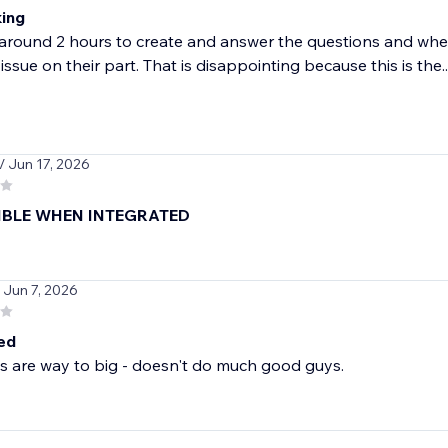
ing
round 2 hours to create and answer the questions and when 
issue on their part. That is disappointing because this is the..
/ Jun 17, 2026
IBLE WHEN INTEGRATED
/ Jun 7, 2026
ted
s are way to big - doesn't do much good guys.