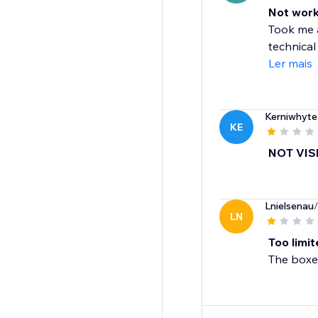
Not work
Took me a
technical 
Ler mais
Kerniwhyte
KE
NOT VIS
Lnielsenau
LN
Too limi
The boxe