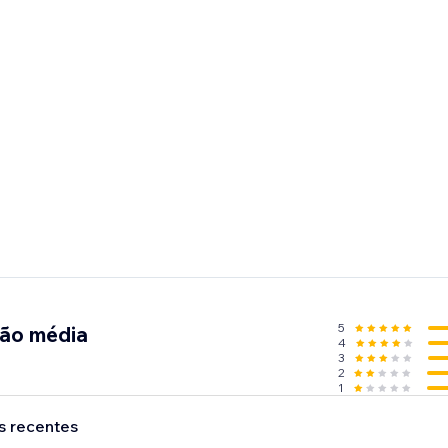
5
ção média
4
3
2
1
s recentes