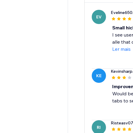
Eveline650
EV
Small hic
I see use
alle that 
Ler mais
Kevinsharp
KE
Improve
Would be 
tabs to s
Risteasv0
RI