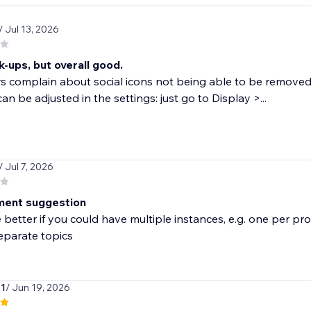
/ Jul 13, 2026
k-ups, but overall good.
rs complain about social icons not being able to be removed
can be adjusted in the settings: just go to Display >...
/ Jul 7, 2026
ment suggestion
better if you could have multiple instances, e.g. one per pro
eparate topics
71
/ Jun 19, 2026