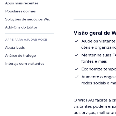
Conversão
Soluções de armazenamento
Apps mais recentes
PDF
Efeitos de imagem
Chat
Dropshipping
Compartilhamento de arquivos
Populares do mês
Botões e menus
Comentários
Preços e assinaturas
Notícias
Banners e selos
Soluções de negócios Wix
Telefone
Financiamento coletivo
Serviços de conteúdo
Calculadoras
Comunidade
Add-Ons do Editor
Alimentos e bebidas
Visão geral de 
Efeitos de texto
Busca
Avaliações e depoimentos
APPS PARA AJUDAR VOCÊ
Previsão do tempo
Ajude os visitant
CRM
úteis e organizan
Atraia leads
Tabelas e gráficos
Mantenha suas FA
Análise de tráfego
fontes e mais
Interaja com visitantes
Economize tempo 
Aumente o engaja
redes sociais e ma
O Wix FAQ facilita a 
visitantes podem enc
ou serviços, melhora