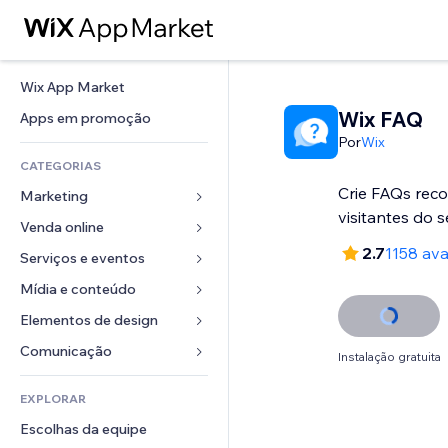
Wix App Market
Wix FAQ
Apps em promoção
Por
Wix
CATEGORIAS
Crie FAQs reco
Marketing
visitantes do s
Venda online
Anúncios
2.7
1158 ava
Mobile
Serviços e eventos
Apps para lojas
Análises
Frete e entrega
Mídia e conteúdo
Hotéis
Redes sociais
Botões de venda
Eventos
Elementos de design
Galeria
SEO
Cursos online
Restaurantes
Músicas
Mapas e navegação
Comunicação 
Instalação gratuita
Engajamento
Impressão sob demanda
Imobiliária
Podcasts
Privacidade e segurança
Formulários
Listas do site
Contabilidade
EXPLORAR
Meus agendamentos
Fotografia
Relógio
Blog
Email
Cupons e fidelidade
Escolhas da equipe
Vídeo
Templates de página
Enquetes