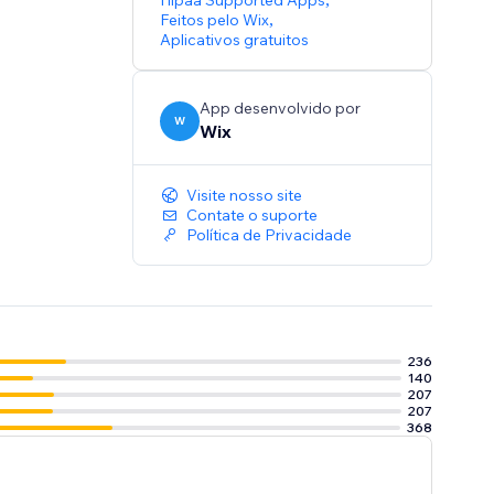
Hipaa Supported Apps
Feitos pelo Wix
,
Aplicativos gratuitos
App desenvolvido por
W
Wix
Visite nosso site
Contate o suporte
Política de Privacidade
236
140
207
207
368