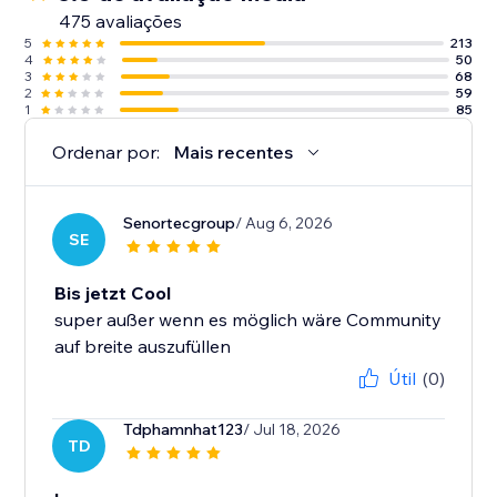
475 avaliações
5
213
4
50
3
68
2
59
1
85
Ordenar por:
Mais recentes
Senortecgroup
/ Aug 6, 2026
SE
Bis jetzt Cool
super außer wenn es möglich wäre Community
auf breite auszufüllen
Útil
(0)
Tdphamnhat123
/ Jul 18, 2026
TD