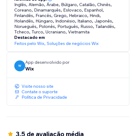
Inglês
,
Alemão
,
Árabe
,
Búlgaro
,
Catalão
,
Chinês
,
Coreano
,
Dinamarquês
,
Eslovaco
,
Espanhol
,
Finlandês
,
Francês
,
Grego
,
Hebraico
,
Hindi
,
Holandês
,
Húngaro
,
Indonésio
,
Italiano
,
Japonês
,
Norueguês
,
Polonês
,
Português
,
Russo
,
Tailandês
,
Tcheco
,
Turco
,
Ucraniano
,
Vietnamita
Destacado em
Feitos pelo Wix
,
Soluções de negócios Wix
App desenvolvido por
W
Wix
Visite nosso site
Contate o suporte
Política de Privacidade
3.5 de avaliação média