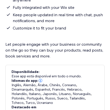
anywhere
Fully integrated with your Wix site
Keep people updated in real time with chat, push
notifications, and more
Customize it to fit your brand
Let people engage with your business or community
on the go so they can buy your products, read posts,
book services and more.
Disponibilidade:
Esse app está disponível em todo o mundo.
Idiomas do app:
Inglês
,
Alemão
,
Árabe
,
Chinês
,
Coreano
,
Dinamarquês
,
Espanhol
,
Francês
,
Hebraico
,
Holandês
,
Italiano
,
Japonês
,
Lituano
,
Norueguês
,
Polonês
,
Português
,
Russo
,
Sueco
,
Tailandês
,
Tcheco
,
Turco
,
Ucraniano
Destacado em