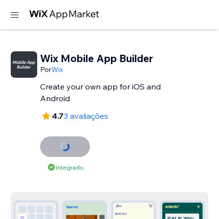
Wix Mobile App Builder
Por
Wix
Create your own app for iOS and
Android
4.7
3 avaliações
Integrado