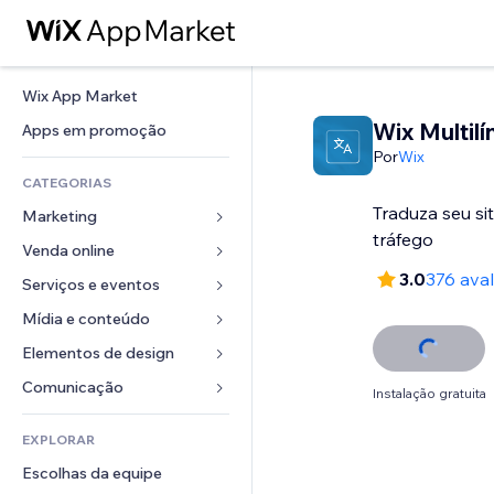
Wix App Market
Wix Multil
Apps em promoção
Por
Wix
CATEGORIAS
Traduza seu si
Marketing
tráfego
Venda online
Anúncios
3.0
376 ava
Mobile
Serviços e eventos
Apps para lojas
Análises
Frete e entrega
Mídia e conteúdo
Hotéis
Redes sociais
Botões de venda
Eventos
Elementos de design
Galeria
SEO
Cursos online
Restaurantes
Músicas
Mapas e navegação
Comunicação 
Instalação gratuita
Engajamento
Impressão sob demanda
Imobiliária
Podcasts
Privacidade e segurança
Formulários
Listas do site
Contabilidade
EXPLORAR
Meus agendamentos
Fotografia
Relógio
Blog
Email
Cupons e fidelidade
Escolhas da equipe
Vídeo
Templates de página
Enquetes