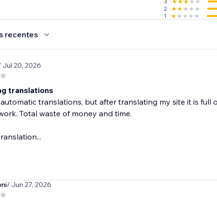
3
2
1
s recentes
/ Jul 20, 2026
ng translations
 automatic translations, but after translating my site it is full
ork. Total waste of money and time.
translation...
ni
/ Jun 27, 2026