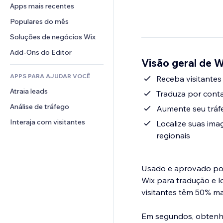
Conversão
Soluções de armazenamento
Apps mais recentes
PDF
Efeitos de imagem
Chat
Dropshipping
Compartilhamento de arquivos
Populares do mês
Botões e menus
Comentários
Preços e assinaturas
Notícias
Banners e selos
Soluções de negócios Wix
Telefone
Financiamento coletivo
Serviços de conteúdo
Calculadoras
Comunidade
Add-Ons do Editor
Alimentos e bebidas
Visão geral de W
Efeitos de texto
Busca
Avaliações e depoimentos
APPS PARA AJUDAR VOCÊ
Previsão do tempo
Receba visitantes
CRM
Atraia leads
Tabelas e gráficos
Traduza por conta
Análise de tráfego
Aumente seu tráfe
Interaja com visitantes
Localize suas im
regionais
Usado e aprovado por 
Wix para tradução e l
visitantes têm 50% ma
Em segundos, obtenha