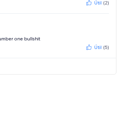
Útil
(2)
umber one bullshit
Útil
(5)