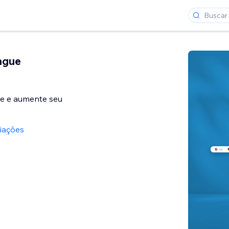
íngue
te e aumente seu
liações