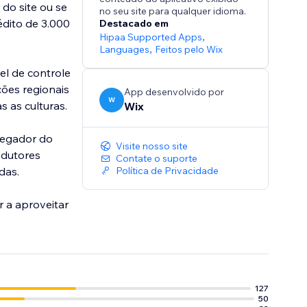
do site ou se
no seu site para qualquer idioma.
édito de 3.000
Destacado em
Hipaa Supported Apps
,
Languages
,
Feitos pelo Wix
el de controle
ções regionais
App desenvolvido por
W
 as culturas.
Wix
vegador do
Visite nosso site
adutores
Contate o suporte
das.
Política de Privacidade
r a aproveitar
127
50