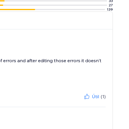
33
27
139
 of errors and after editing those errors it doesn't
Útil
(1)