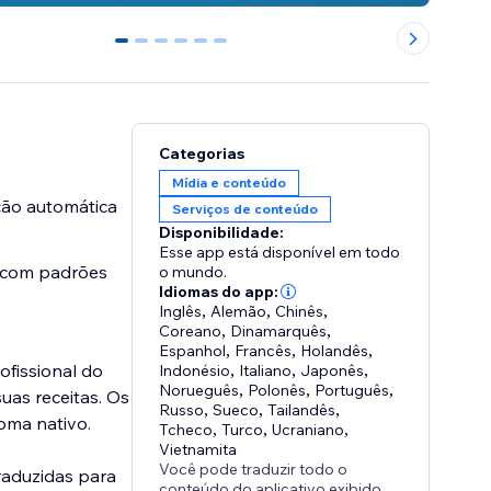
0
1
2
3
4
5
Categorias
Mídia e conteúdo
ção automática
Serviços de conteúdo
Disponibilidade:
Esse app está disponível em todo
o com padrões
o mundo.
Idiomas do app:
Inglês
,
Alemão
,
Chinês
,
Coreano
,
Dinamarquês
,
Espanhol
,
Francês
,
Holandês
,
ofissional do
Indonésio
,
Italiano
,
Japonês
,
Norueguês
,
Polonês
,
Português
,
uas receitas. Os
Russo
,
Sueco
,
Tailandês
,
ioma nativo.
Tcheco
,
Turco
,
Ucraniano
,
Vietnamita
Você pode traduzir todo o
raduzidas para
conteúdo do aplicativo exibido