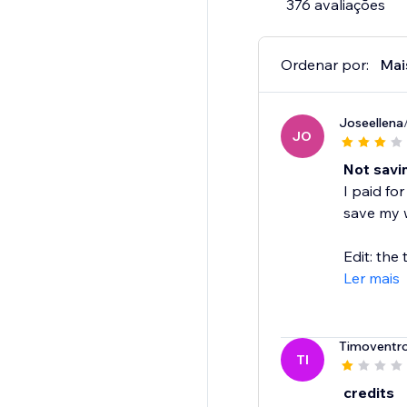
376 avaliações
Ordenar por:
Mai
Joseellena
JO
Not savi
I paid for
save my w
Edit: the 
Ler mais
Timoventro
TI
credits