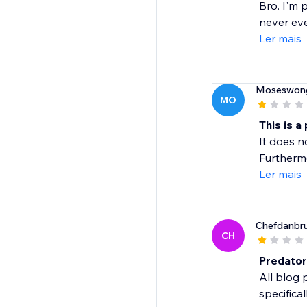
Bro. I'm 
never eve
Ler mais
Moseswon
MO
This is a
It does n
Furthermor
Ler mais
Chefdanbr
CH
Predator
All blog 
specifical