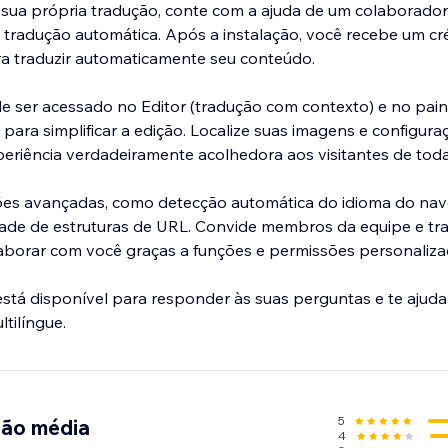
 sua própria tradução, conte com a ajuda de um colaborador 
 tradução automática. Após a instalação, você recebe um cr
ra traduzir automaticamente seu conteúdo.
e ser acessado no Editor (tradução com contexto) e no pain
 para simplificar a edição. Localize suas imagens e configura
eriência verdadeiramente acolhedora aos visitantes de todas
ões avançadas, como detecção automática do idioma do na
dade de estruturas de URL. Convide membros da equipe e tr
laborar com você graças a funções e permissões personaliza
stá disponível para responder às suas perguntas e te ajuda
5
ção média
4