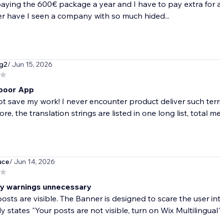
paying the 600€ package a year and I have to pay extra for a
r have I seen a company with so much hided...
g2
/ Jun 15, 2026
 poor App
ot save my work! I never encounter product deliver such ter
e, the translation strings are listed in one long list, total me
uce
/ Jun 14, 2026
y warnings unnecessary
posts are visible. The Banner is designed to scare the user in
ly states "Your posts are not visible, turn on Wix Multilingual"