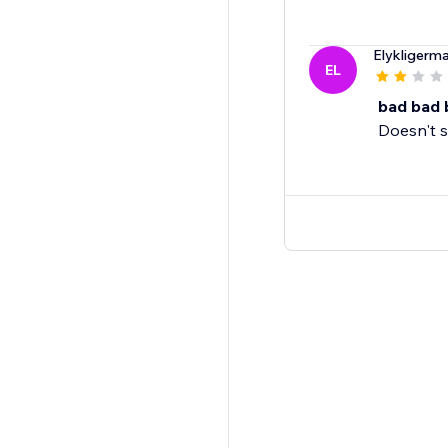
Elykligerm
EL
bad bad 
Doesn't s