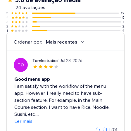
24 avaliações
5
12
4
5
3
1
2
2
1
4
Ordenar por:
Mais recentes
Tomlestudio
/ Jul 23, 2026
TO
Good menu app
I am satisfy with the workflow of the menu
app. However, I really need to have sub-
section feature. For example, in the Main
Course section, I want to have Rice, Noodle,
Sushi, etc.....
Ler mais
Útil
(0)