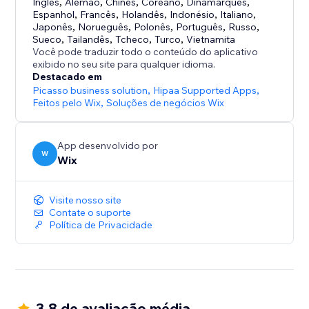
Inglês
,
Alemão
,
Chinês
,
Coreano
,
Dinamarquês
,
Espanhol
,
Francês
,
Holandês
,
Indonésio
,
Italiano
,
Japonês
,
Norueguês
,
Polonês
,
Português
,
Russo
,
Sueco
,
Tailandês
,
Tcheco
,
Turco
,
Vietnamita
Você pode traduzir todo o conteúdo do aplicativo
exibido no seu site para qualquer idioma.
Destacado em
Picasso business solution
,
Hipaa Supported Apps
,
Feitos pelo Wix
,
Soluções de negócios Wix
App desenvolvido por
W
Wix
Visite nosso site
Contate o suporte
Política de Privacidade
3.8 de avaliação média