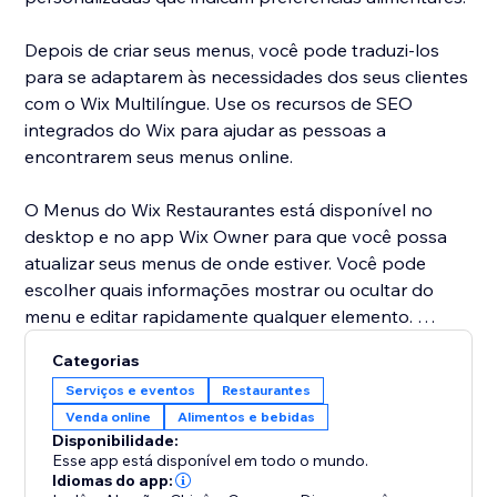
Depois de criar seus menus, você pode traduzi-los
para se adaptarem às necessidades dos seus clientes
com o Wix Multilíngue. Use os recursos de SEO
integrados do Wix para ajudar as pessoas a
encontrarem seus menus online.
O Menus do Wix Restaurantes está disponível no
desktop e no app Wix Owner para que você possa
atualizar seus menus de onde estiver. Você pode
escolher quais informações mostrar ou ocultar do
menu e editar rapidamente qualquer elemento.
Os itens do seu menu podem ser usados com o
Categorias
Pedidos do Wix Restaurantes (novo) para permitir que
Serviços e eventos
Restaurantes
os clientes peçam comida diretamente do seu site.
Venda online
Alimentos e bebidas
Disponibilidade:
Esse app está disponível em todo o mundo.
Idiomas do app: