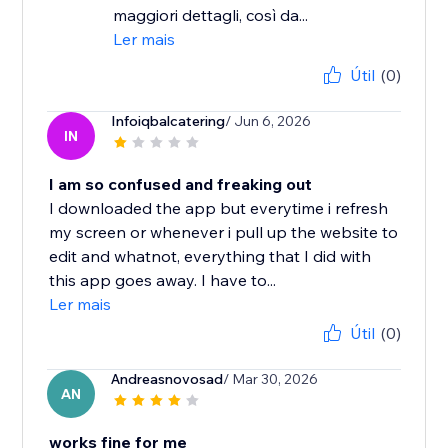
maggiori dettagli, così da...
Ler mais
Útil
(0)
Infoiqbalcatering
/ Jun 6, 2026
IN
I am so confused and freaking out
I downloaded the app but everytime i refresh
my screen or whenever i pull up the website to
edit and whatnot, everything that I did with
this app goes away. I have to...
Ler mais
Útil
(0)
Andreasnovosad
/ Mar 30, 2026
AN
works fine for me