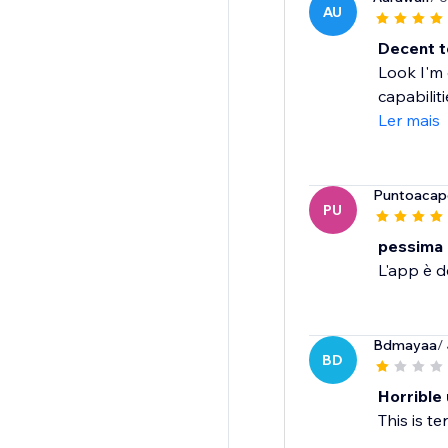
AU
Decent t
Look I'm 
capabiliti
Ler mais
Puntoacapo
PU
pessima
L'app è de
Bdmayaa
/
BD
Horrible
This is t