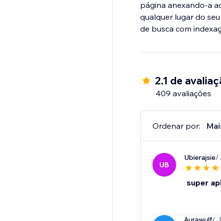
página anexando-a ao
qualquer lugar do seu
de busca com indexaç
2.1 de avalia
409 avaliações
Ordenar por:
Mai
Ubierajsie
/
UB
super apl
Aurawulf
/ 