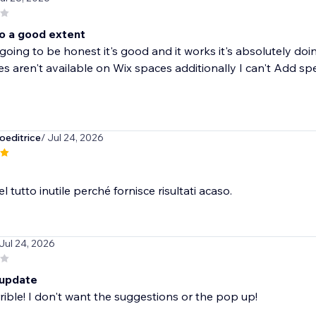
o a good extent
going to be honest it's good and it works it's absolutely do
es aren't available on Wix spaces additionally I can't Add speci
editrice
/ Jul 24, 2026
l tutto inutile perché fornisce risultati acaso.
 Jul 24, 2026
 update
errible! I don't want the suggestions or the pop up!