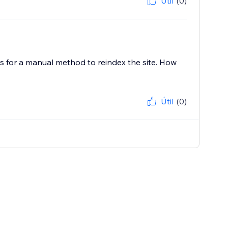
Útil
(0)
ks for a manual method to reindex the site. How
Útil
(0)