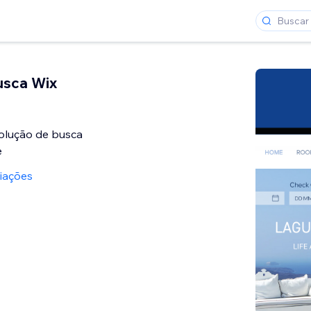
usca Wix
olução de busca
iações