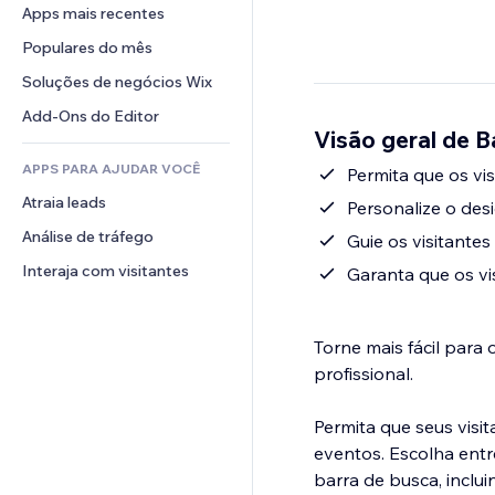
Conversão
Soluções de armazenamento
Apps mais recentes
PDF
Efeitos de imagem
Chat
Dropshipping
Compartilhamento de arquivos
Populares do mês
Botões e menus
Comentários
Preços e assinaturas
Notícias
Banners e selos
Soluções de negócios Wix
Telefone
Financiamento coletivo
Serviços de conteúdo
Calculadoras
Comunidade
Add-Ons do Editor
Alimentos e bebidas
Visão geral de B
Efeitos de texto
Busca
Avaliações e depoimentos
APPS PARA AJUDAR VOCÊ
Previsão do tempo
Permita que os vi
CRM
Atraia leads
Tabelas e gráficos
Personalize o des
Análise de tráfego
Guie os visitante
Interaja com visitantes
Garanta que os v
Torne mais fácil para 
profissional.
Permita que seus visi
eventos. Escolha entr
barra de busca, inclui