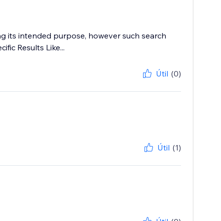
ing its intended purpose, however such search
fic Results Like...
Útil
(0)
Útil
(1)