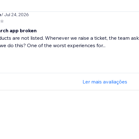
e
/ Jul 24, 2026
arch app broken
cts are not listed. Whenever we raise a ticket, the team as
we do this? One of the worst experiences for...
Ler mais avaliações