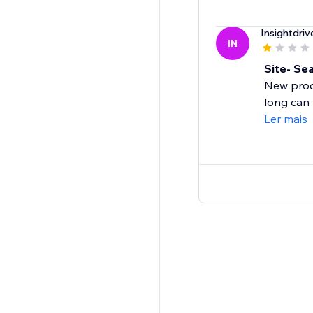
Insightdriv
IN
Site- Se
New produ
long can 
Ler mais