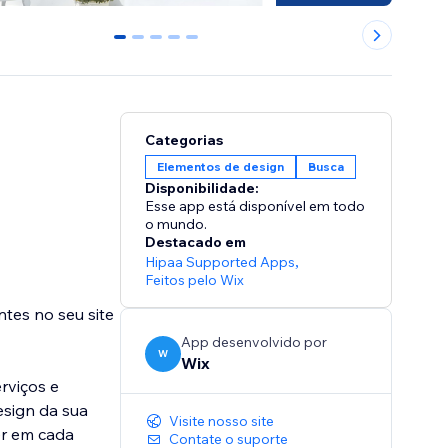
0
1
2
3
4
Categorias
Elementos de design
Busca
Disponibilidade:
Esse app está disponível em todo
o mundo.
Destacado em
Hipaa Supported Apps
,
Feitos pelo Wix
ntes no seu site
App desenvolvido por
W
Wix
rviços e
esign da sua
Visite nosso site
cer em cada
Contate o suporte