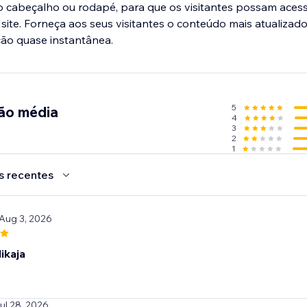
 cabeçalho ou rodapé, para que os visitantes possam acess
 site. Forneça aos seus visitantes o conteúdo mais atualizad
ão quase instantânea.
5
ção média
4
3
2
1
s recentes
 Aug 3, 2026
ikaja
Jul 28, 2026