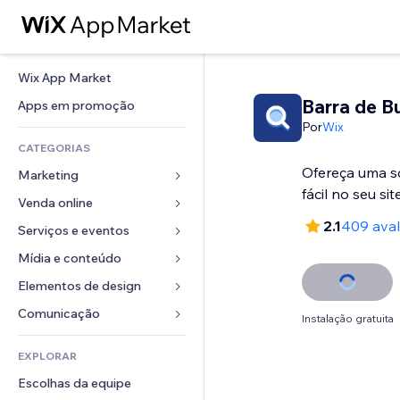
Wix App Market
Barra de B
Apps em promoção
Por
Wix
CATEGORIAS
Ofereça uma s
Marketing
Venda online
Anúncios
2.1
409 aval
Mobile
Serviços e eventos
Apps para lojas
Análises
Frete e entrega
Mídia e conteúdo
Hotéis
Redes sociais
Botões de venda
Eventos
Elementos de design
Galeria
SEO
Cursos online
Restaurantes
Músicas
Mapas e navegação
Comunicação 
Instalação gratuita
Engajamento
Impressão sob demanda
Imobiliária
Podcasts
Privacidade e segurança
Formulários
Listas do site
Contabilidade
EXPLORAR
Meus agendamentos
Fotografia
Relógio
Blog
Email
Cupons e fidelidade
Escolhas da equipe
Vídeo
Templates de página
Enquetes