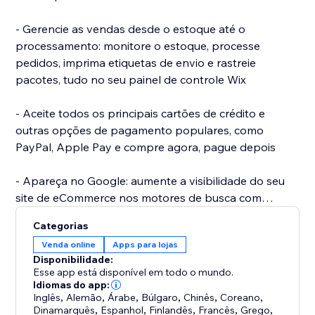
- Gerencie as vendas desde o estoque até o
processamento: monitore o estoque, processe
pedidos, imprima etiquetas de envio e rastreie
pacotes, tudo no seu painel de controle Wix
- Aceite todos os principais cartões de crédito e
outras opções de pagamento populares, como
PayPal, Apple Pay e compre agora, pague depois
- Apareça no Google: aumente a visibilidade do seu
site de eCommerce nos motores de busca com
recursos avançados de SEO e mais
Categorias
Venda online
Apps para lojas
- Comece a vender com dropshipping: venda
Disponibilidade:
produtos de fornecedores que cuidam do estoque e
Esse app está disponível em todo o mundo.
do atendimento para você
Idiomas do app:
Inglês
,
Alemão
,
Árabe
,
Búlgaro
,
Chinês
,
Coreano
,
Dinamarquês
,
Espanhol
,
Finlandês
,
Francês
,
Grego
,