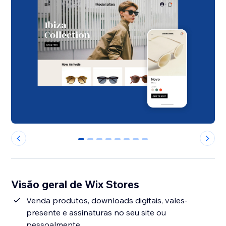
0
1
2
3
4
5
6
7
Visão geral de Wix Stores
Venda produtos, downloads digitais, vales-
presente e assinaturas no seu site ou
pessoalmente