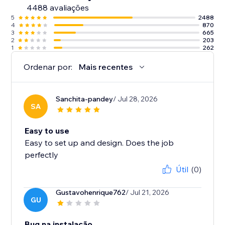
4488 avaliações
5
2488
4
870
3
665
2
203
1
262
Ordenar por:
Mais recentes
Sanchita-pandey
/ Jul 28, 2026
SA
Easy to use
Easy to set up and design. Does the job
perfectly
Útil
(0)
Gustavohenrique762
/ Jul 21, 2026
GU
Bug na instalação