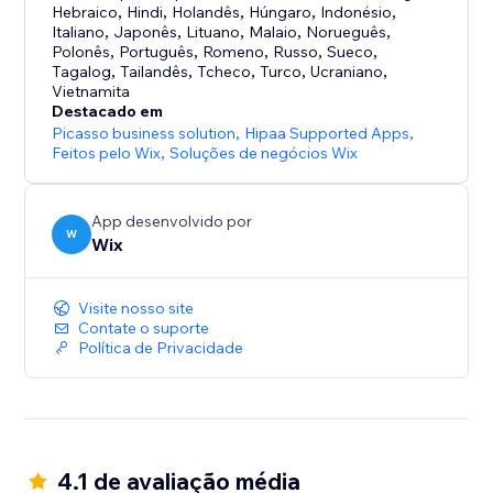
- Venda em qualquer lugar: converta preços para
Hebraico
,
Hindi
,
Holandês
,
Húngaro
,
Indonésio
,
qualquer moeda, use transportadoras globais com
Italiano
,
Japonês
,
Lituano
,
Malaio
,
Norueguês
,
Polonês
,
Português
,
Romeno
,
Russo
,
Sueco
,
taxas geográficas específicas e calcule impostos
Tagalog
,
Tailandês
,
Tcheco
,
Turco
,
Ucraniano
,
automaticamente
Vietnamita
Destacado em
- Cresça com vendas multicanal: venda na sua loja
Picasso business solution
,
Hipaa Supported Apps
,
Feitos pelo Wix
,
Soluções de negócios Wix
online, pessoalmente ou em canais como eBay e
Amazon gerenciando o estoque em um só lugar
App desenvolvido por
W
- Conecte-se com os clientes: envie emails
Wix
automatizados de carrinho abandonado, ofereça
cupons e descontos automáticos, crie programas de
Visite nosso site
fidelidade e mais
Contate o suporte
Política de Privacidade
4.1 de avaliação média