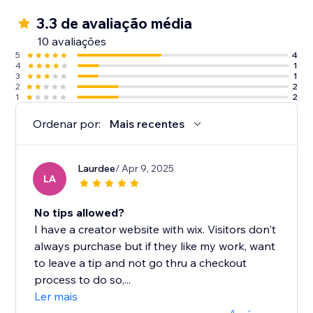
3.3 de avaliação média
10 avaliações
5
4
4
1
3
1
2
2
1
2
Ordenar por:
Mais recentes
Laurdee
/ Apr 9, 2025
LA
No tips allowed?
I have a creator website with wix. Visitors don't
always purchase but if they like my work, want
to leave a tip and not go thru a checkout
process to do so,...
Ler mais