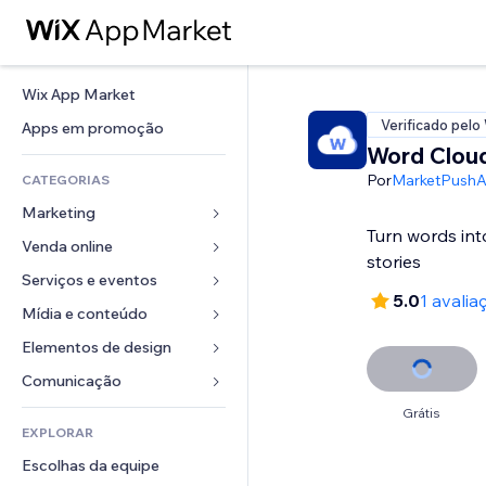
Wix App Market
Verificado pelo
Apps em promoção
Word Clou
Por
MarketPush
CATEGORIAS
Marketing
Turn words int
Venda online
Anúncios
stories
Mobile
Serviços e eventos
Apps para lojas
5.0
1 avalia
Análises
Frete e entrega
Mídia e conteúdo
Hotéis
Redes sociais
Botões de venda
Eventos
Elementos de design
Galeria
SEO
Cursos online
Restaurantes
Músicas
Mapas e navegação
Comunicação 
Engajamento
Impressão sob demanda
Imobiliária
Podcasts
Privacidade e segurança
Formulários
Grátis
Listas do site
Contabilidade
EXPLORAR
Meus agendamentos
Fotografia
Relógio
Blog
Email
Cupons e fidelidade
Escolhas da equipe
Vídeo
Templates de página
Enquetes