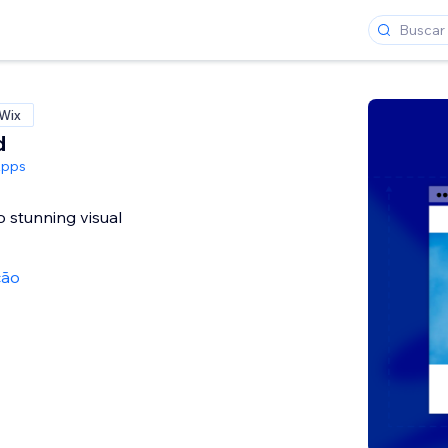
 Wix
d
Apps
o stunning visual
ção