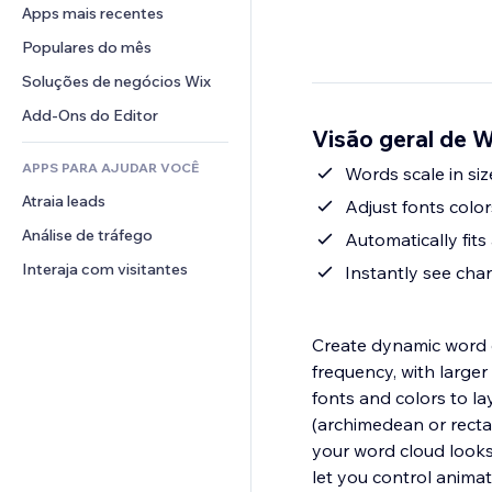
Conversão
Soluções de armazenamento
Apps mais recentes
PDF
Efeitos de imagem
Chat
Dropshipping
Compartilhamento de arquivos
Populares do mês
Botões e menus
Comentários
Preços e assinaturas
Notícias
Banners e selos
Soluções de negócios Wix
Telefone
Financiamento coletivo
Serviços de conteúdo
Calculadoras
Comunidade
Add-Ons do Editor
Alimentos e bebidas
Visão geral de 
Efeitos de texto
Busca
Avaliações e depoimentos
APPS PARA AJUDAR VOCÊ
Previsão do tempo
Words scale in si
CRM
Atraia leads
Tabelas e gráficos
Adjust fonts colo
Análise de tráfego
Automatically fit
Interaja com visitantes
Instantly see chan
Create dynamic word c
frequency, with larg
fonts and colors to la
(archimedean or recta
your word cloud looks
let you control animat