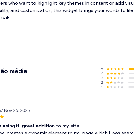
rs who want to highlight key themes in content or add visual f
lity, and customization, this widget brings your words to lif
suals.
5
ção média
4
3
2
1
e
/ Nov 26, 2025
e using it, great addition to my site
se, creates a dynamic element to my page which I was searc