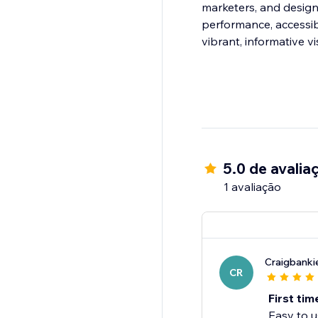
marketers, and designe
performance, accessibi
vibrant, informative vi
5.0 de avalia
1 avaliação
Craigbanki
CR
First tim
Easy to u