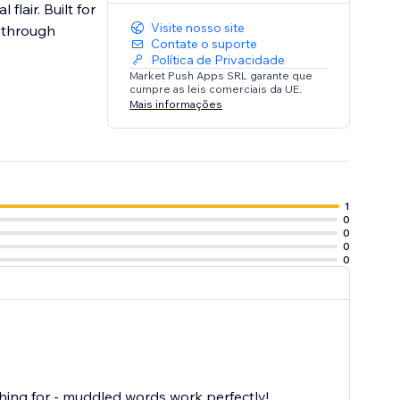
lair. Built for
Visite nosso site
e through
Contate o suporte
Política de Privacidade
Market Push Apps SRL garante que
cumpre as leis comerciais da UE.
Mais informações
1
0
0
0
0
hing for - muddled words work perfectly!