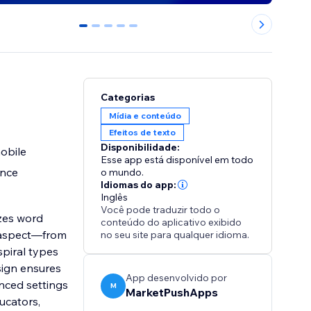
0
1
2
3
4
Categorias
Mídia e conteúdo
Efeitos de texto
Disponibilidade:
mobile
Esse app está disponível em todo
ence
o mundo.
Idiomas do app:
Inglês
Você pode traduzir todo o
izes word
conteúdo do aplicativo exibido
 aspect—from
no seu site para qualquer idioma.
spiral types
sign ensures
App desenvolvido por
nced settings
M
MarketPushApps
ucators,