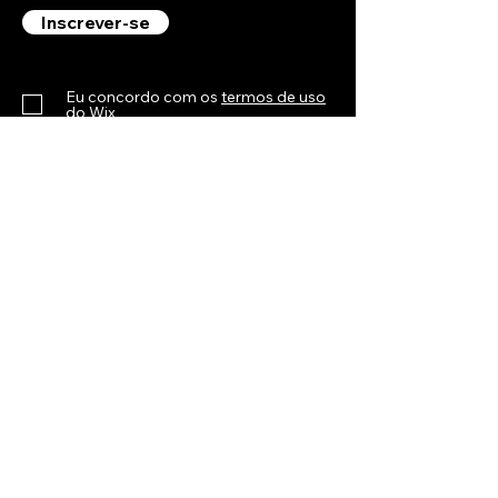
Inscrever-se
Eu concordo com os
termos de uso
do Wix
Confirmo que li a
Política de
Privacidade do Wix
Para qualquer dúvida sobre questões de
privacidade, entre em contato
em
blogs+pt@wix.com
Este blog foi criado com o
Wix Blog