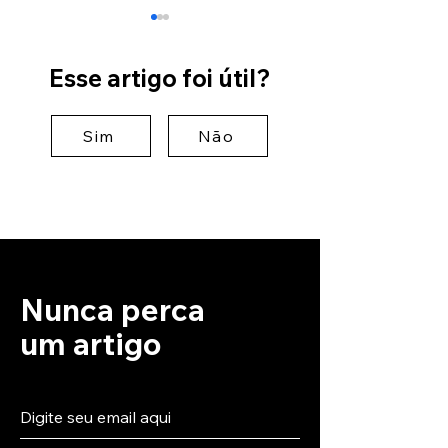
Esse artigo foi útil?
Sim
Não
O que é hospedagem
A plataforma 
de site? Confira nosso
vence: por que 
guia completo
por capacidad
computacional 
torna o Wix mai
Nunca perca
um artigo