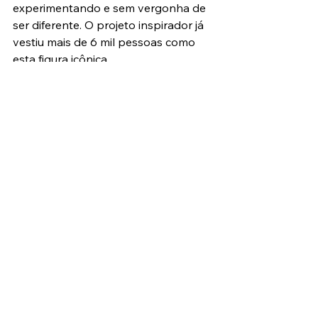
experimentando e sem vergonha de 
ser diferente. O projeto inspirador já 
vestiu mais de 6 mil pessoas como 
esta figura icônica.
Pronto para a 
criação de um site 
grátis
? Faça já o seu com o Wix!