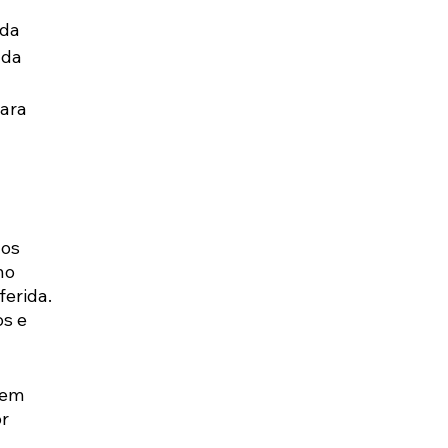
da 
 da 
ara 
os 
no 
erida. 
s e 
 em 
r 