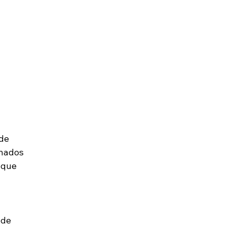
de 
nados 
 que 
 de 