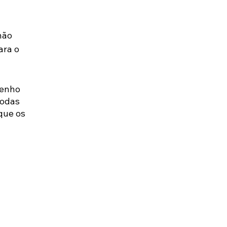
não 
ra o 
penho 
todas 
que os 