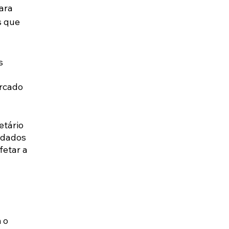
ara 
s que 
s 
rcado 
etário 
 dados 
etar a 
 o 