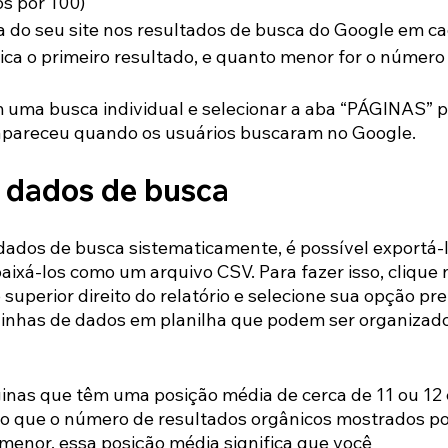
s por 100)
a do seu site nos resultados de busca do Google em ca
ica o primeiro resultado, e quanto menor for o número
 uma busca individual e selecionar a aba “PÁGINAS” p
 apareceu quando os usuários buscaram no Google.
 dados de busca
 dados de busca sistematicamente, é possível exportá-l
aixá-los como um arquivo CSV. Para fazer isso, clique 
perior direito do relatório e selecione sua opção pref
l linhas de dados em planilha que podem ser organizado
inas que têm uma posição média de cerca de 11 ou 12
 que o número de resultados orgânicos mostrados po
 menor, essa posição média significa que você 