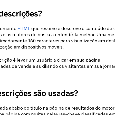
descrições? 
lemento 
HTML
 que resume e descreve o conteúdo de 
s e os motores de busca a entendê-la melhor. Uma me
ximadamente 160 caracteres para visualização em desk
ização em dispositivos móveis.
ição é levar um usuário a clicar em sua página, 
es de venda e auxiliando os visitantes em sua jorna
scrições são usadas?
zada abaixo do título na página de resultados do motor
a página com muitas palavras-chave classificadas e