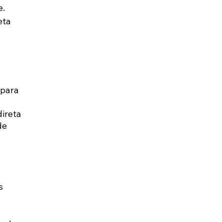
. 
eta 
para 
ireta 
de 
s 