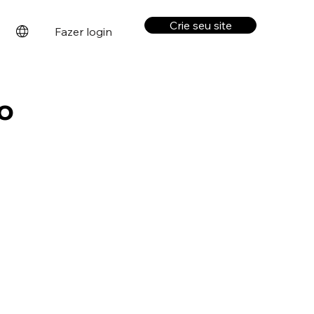
Crie seu site
Fazer login
o