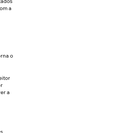
tados 
com a 
rna o 
itor 
r 
er a 
s 