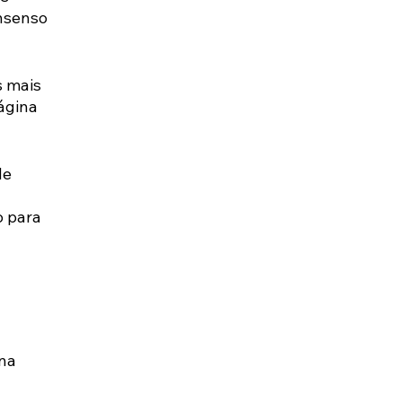
nsenso 
 mais 
ágina 
de 
 para 
na 