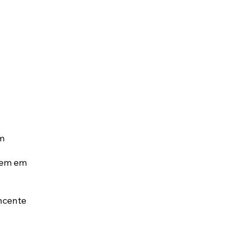
m 
rem em 
ncente 