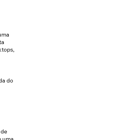
uma 
ta 
tops, 
da do 
 de 
m uma 