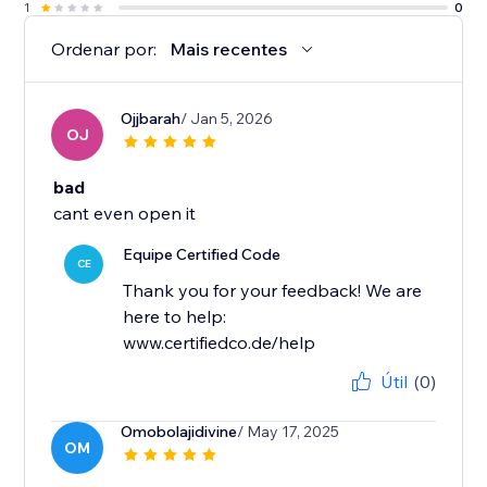
1
0
Ordenar por:
Mais recentes
Ojjbarah
/ Jan 5, 2026
OJ
bad
cant even open it
Equipe Certified Code
CE
Thank you for your feedback! We are
here to help:
www.certifiedco.de/help
Útil
(0)
Omobolajidivine
/ May 17, 2025
OM