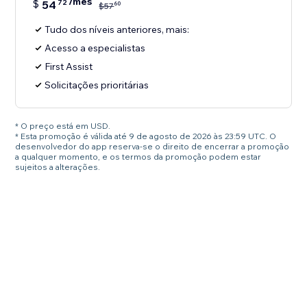
/mês
$
54
72
60
$
57
Tudo dos níveis anteriores, mais:
Acesso a especialistas
First Assist
Solicitações prioritárias
* O preço está em USD.
* Esta promoção é válida até 9 de agosto de 2026 às 23:59 UTC. O
desenvolvedor do app reserva-se o direito de encerrar a promoção
a qualquer momento, e os termos da promoção podem estar
sujeitos a alterações.