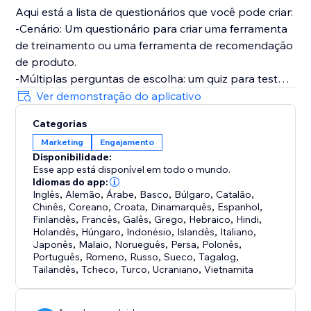
Aqui está a lista de questionários que você pode criar:
-Cenário: Um questionário para criar uma ferramenta
de treinamento ou uma ferramenta de recomendação
de produto.
-Múltiplas perguntas de escolha: um quiz para testar
o conhecimento dos participantes
Ver demonstração do aplicativo
-Verdadeiro / falso: um questionário onde o
Categorias
participante simplesmente tem que selecionar sim ou
Marketing
Engajamento
não
Disponibilidade:
- Resposta aberta finalizada: um questionário que
Esse app está disponível em todo o mundo.
pede aos participantes que digitem suas respostas
Idiomas do app:
-Resposta Mais Selecionada: Um questionário usado
Inglês
,
Alemão
,
Árabe
,
Basco
,
Búlgaro
,
Catalão
,
Chinês
,
Coreano
,
Croata
,
Dinamarquês
,
Espanhol
,
para avaliações psicológicas.
Finlandês
,
Francês
,
Galês
,
Grego
,
Hebraico
,
Hindi
,
Holandês
,
Húngaro
,
Indonésio
,
Islandês
,
Italiano
,
Japonês
,
Malaio
,
Norueguês
,
Persa
,
Polonês
,
Português
,
Romeno
,
Russo
,
Sueco
,
Tagalog
,
Tailandês
,
Tcheco
,
Turco
,
Ucraniano
,
Vietnamita