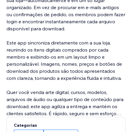
sua loja—automaticamente e em um só lugar
organizado. Em vez de procurar em e-mails antigos
ou confirmações de pedido, os membros podem fazer
login e encontrar instantaneamente cada arquivo
disponível para download.
Este app sincroniza diretamente com a sua loja,
reunindo os itens digitais comprados por cada
membro e exibindo-os em um layout limpo e
personalizável. Imagens, nomes, preços e botões de
download dos produtos são todos apresentados
com clareza, tornando a experiência fluida e intuitiva.
Quer você venda arte digital, cursos, modelos,
arquivos de áudio ou qualquer tipo de conteúdo para
download, este app agiliza a entrega e mantém os
clientes satisfeitos. É rápido, seguro e sem esforço
tanto para o dono da loja quanto para o
Categorias
comprador.\n\nAdicione o My Downloads ao seu site