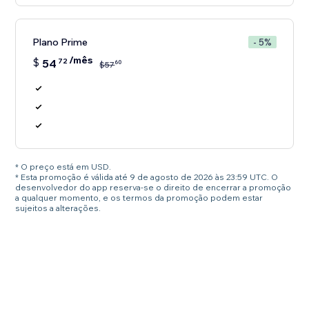
Plano Prime
- 5%
/mês
$
54
72
60
$
57
* O preço está em USD.
* Esta promoção é válida até 9 de agosto de 2026 às 23:59 UTC. O
desenvolvedor do app reserva-se o direito de encerrar a promoção
a qualquer momento, e os termos da promoção podem estar
sujeitos a alterações.