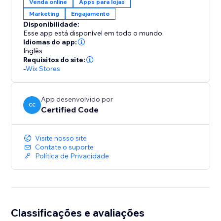
Venda online
Apps para lojas
para melhorar a experiência do cliente, aumentar a
Marketing
Engajamento
confiança e oferecer uma central de downloads
Disponibilidade:
sofisticada e fácil de usar para os seus produtos
Esse app está disponível em todo o mundo.
digitais.
Idiomas do app:
Inglês
Requisitos do site:
-
Wix Stores
App desenvolvido por
CC
Certified Code
Visite nosso site
Contate o suporte
Política de Privacidade
Classificações e avaliações