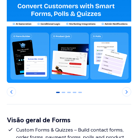
0
1
2
3
4
Visão geral de Forms
Custom Forms & Quizzes – Build contact forms,
order forms, payment forms, polls and product