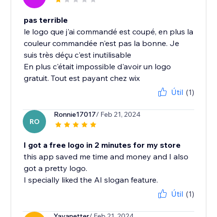
pas terrible
le logo que j'ai commandé est coupé, en plus la
couleur commandée n'est pas la bonne. Je
suis très déçu c'est inutilisable
En plus c'était impossible d'avoir un logo
gratuit. Tout est payant chez wix
Útil
(1)
Ronnie17017
/ Feb 21, 2024
RO
I got a free logo in 2 minutes for my store
this app saved me time and money and I also
got a pretty logo.
I specially liked the AI slogan feature.
Útil
(1)
Yayanetter
/ Feb 21, 2024