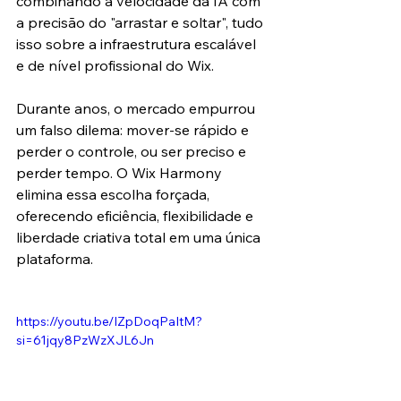
combinando a velocidade da IA com 
a precisão do "arrastar e soltar", tudo 
isso sobre a infraestrutura escalável 
e de nível profissional do Wix.
Durante anos, o mercado empurrou 
um falso dilema: mover-se rápido e 
perder o controle, ou ser preciso e 
perder tempo. O Wix Harmony 
elimina essa escolha forçada, 
oferecendo eficiência, flexibilidade e 
liberdade criativa total em uma única 
plataforma.
https://youtu.be/IZpDoqPaItM?
si=61jqy8PzWzXJL6Jn