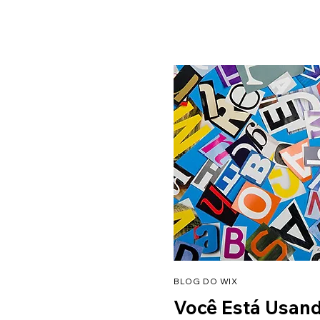
BLOG DO WIX
Você Está Usand