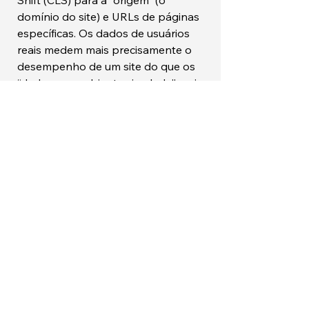
Shift (CLS) para a "origem" (o
domínio do site) e URLs de páginas
específicas. Os dados de usuários
reais medem mais precisamente o
desempenho de um site do que os
“dados em ambiente simulado”, pois
representam uma experiência
verdadeira do usuário e servem
como base para o Core Web Vitals.
Por que as pontuações do
Google Lighthouse são
diferentes para desktop e
mobile?
As pontuações de velocidade são
geralmente mais baixas para a
versão mobile dos sites. Isso