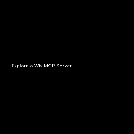
Ofereça soluções empresariais poderosas usando
LLMs
Gere código pronto para produção para gerenciar projetos com nossas soluções empresariais, como Agendamentos e Pagamentos — graças ao Wix
Model Context Protocol (MCP) Server. Use prompts em ferramentas de IA como Claude ou Cursor para realizar isso.
Explore o Wix MCP Server