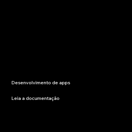
Desenvolvimento de apps
Crie e venda aplicativos full-stack
Desenvolva aplicativos ou coloque as compilações que você criou à venda no Wix App Market, que conta com mais de 258 milhões de usuários. Além
disso, transforme pacotes de código em módulos que podem ser facilmente adaptados para reutilização em seus projetos.
Desenvolvimento de apps
Leia a documentação