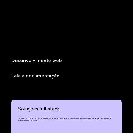
Desenvolva facilmente no front-end e no back-end
com Javascript
Combine ambientes de desenvolvimento, teste e produção sem precisar configurar nada com um IDE baseado em nuvem e um assistente de código de IA
que permitem desenvolver com velocidade máxima.
Desenvolvimento web
Leia a documentação
Soluções full-stack
Comece com nossas soluções de negócio líderes do setor. Integre ferramentas e bibliotecas de terceiros e, em seguida, aperfeiçoe
e aprimore com seu código.