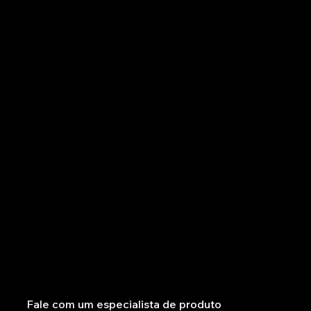
Soluções empresariais
Desenvolvimento projetado para grandes
organizações.
Não deixe as demandas complexas das grandes empresas atrapalharem seu caminho. Colabore com especialistas em produtos da equipe empresarial
do Wix Studio para desenvolver uma solução personalizada que atenda às suas necessidades.
Fale com um especialista de produto