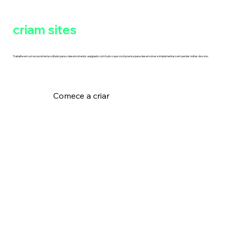
Para desenvolvedores que
criam sites
|
Trabalhe em um ecossistema voltado para o desenvolvedor, equipado com tudo o que você precisa para desenvolver e implementar sem perder noites de sono.
Comece a criar
Soluções de desenvolvimento