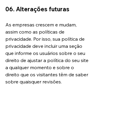
06. Alterações futuras
As empresas crescem e mudam, 
assim como as políticas de 
privacidade. Por isso, sua política de 
privacidade deve incluir uma seção 
que informe os usuários sobre o seu 
direito de ajustar a política do seu site 
a qualquer momento e sobre o 
direito que os visitantes têm de saber 
sobre quaisquer revisões.
Esta seção deve informar aos 
usuários que você os notificará sobre 
quaisquer mudanças no momento 
em que elas ocorrerem e qual 
método de comunicação você usará 
para informá-los. Você também deve 