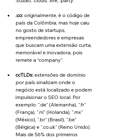
.studio, .cloud, .live, .party.
.co:
 originalmente, é o código de 
país da Colômbia, mas hoje caiu 
no gosto de startups, 
empreendedores e empresas 
que buscam uma extensão curta, 
memorável e inovadora, pois 
remete a “company”.
ccTLDs:
 extensões de domínio 
por país sinalizam onde o 
negócio está localizado e podem 
impulsionar o SEO local. Por 
exemplo: ".de" (Alemanha), ".fr" 
(França), ".nl" (Holanda), ".mx" 
(México), ".br" (Brasil), ".be" 
(Bélgica) e ".co.uk" (Reino Unido). 
Mais de 56% dos primeiros 