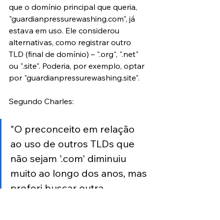
que o domínio principal que queria, 
"guardianpressurewashing.com", já 
estava em uso. Ele considerou 
alternativas, como registrar outro 
TLD (final de domínio) – ".org", ".net" 
ou ".site". Poderia, por exemplo, optar 
por "guardianpressurewashing.site".
Segundo Charles:
"O preconceito em relação 
ao uso de outros TLDs que 
não sejam '.com' diminuiu 
muito ao longo dos anos, mas 
preferi buscar outra 
abordagem. Escolhi o 
domínio 'guardian-pressure-