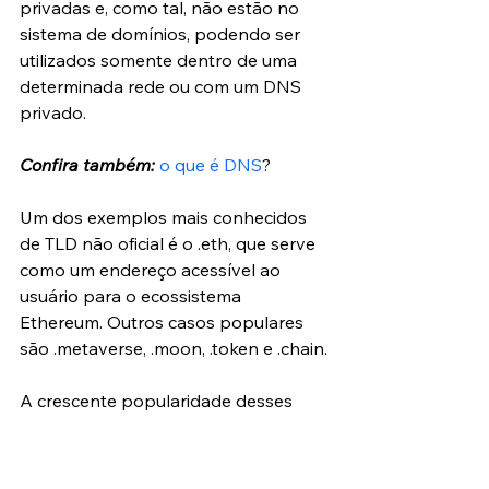
privadas e, como tal, não estão no 
sistema de domínios, podendo ser 
utilizados ​​somente dentro de uma 
determinada rede ou com um DNS 
privado.
Confira também:
o que é DNS
?
Um dos exemplos mais conhecidos 
de TLD não oficial é o .eth, que serve 
como um endereço acessível ao 
usuário para o ecossistema 
Ethereum. Outros casos populares 
são .metaverse, .moon, .token e .chain.
A crescente popularidade desses 
"não exatamente" domínios deve-se 
especialmente à evolução da 
tecnologia Web3 e blockchain e à 