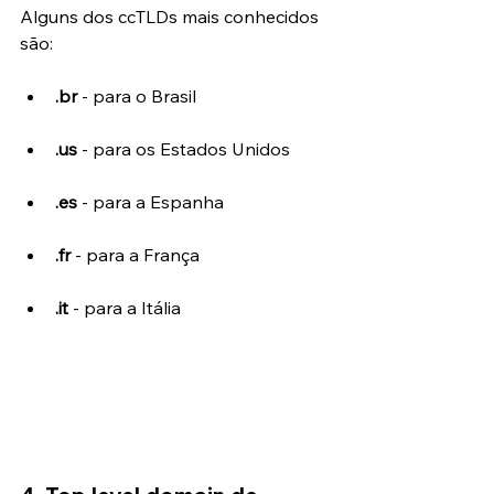
Alguns dos ccTLDs mais conhecidos 
são:
.br
 - para o Brasil
.us 
- para os Estados Unidos
.es
 - para a Espanha
.fr
 - para a França
.it 
- ​​para a Itália