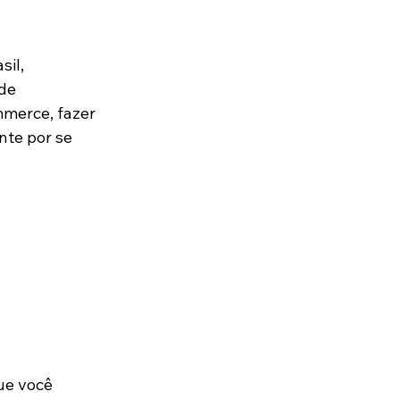
il, 
de 
merce, fazer 
te por se 
ue você 