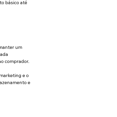
o básico até 
 manter um 
hada 
ao comprador. 
marketing e o 
mazenamento e 