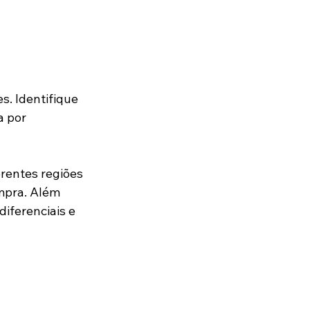
. Identifique 
 por 
entes regiões 
ompra. Além 
iferenciais e 