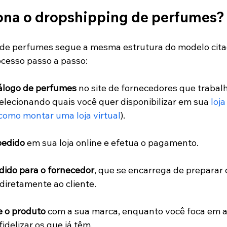
na o dropshipping de perfumes?
 de perfumes segue a mesma estrutura do modelo citad
cesso passo a passo:
álogo de perfumes
 no site de fornecedores que traba
elecionando quais você quer disponibilizar em sua
 loja
 como montar uma loja virtual
).
 pedido
 em sua loja online e efetua o pagamento.
dido para o fornecedor
, que se encarrega de preparar 
 diretamente ao cliente.
e o produto
 com a sua marca, enquanto você foca em a
idelizar os que já têm. 