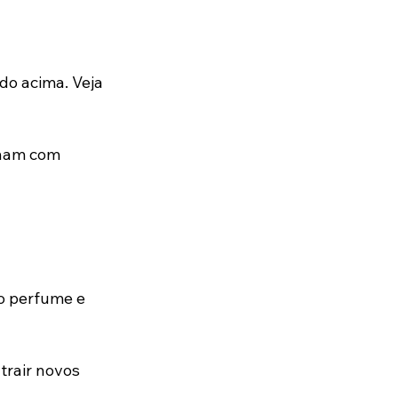
 
o acima. Veja 
lham com 
 
o perfume e 
trair novos 