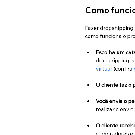
Como funcio
Fazer dropshipping
como funciona o pro
Escolha um cat
dropshipping, s
virtual
 (confira
O cliente faz o
Você envia o pe
realizar o envio
O cliente receb
compradores e f