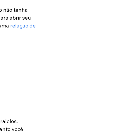
so não tenha 
ara abrir seu 
 uma 
relação de 
alelos. 
anto você 