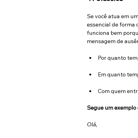
Se você atua em um 
essencial de forma 
funciona bem porque
mensagem de ausênci
Por quanto tem
Em quanto temp
Com quem entra
Segue um exemplo d
Olá, 