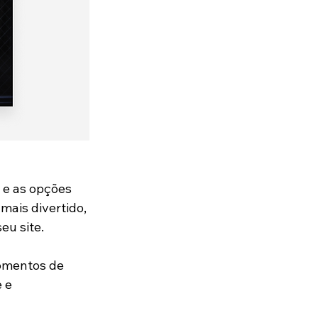
 e as opções 
ais divertido, 
seu site.
omentos de 
 e 