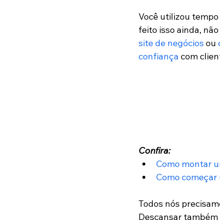
Você utilizou tempo 
feito isso ainda, nã
site de negócios
 ou 
confiança
 com clien
Confira:
Como montar um
Como começar 
Todos nós precisamo
Descansar também é