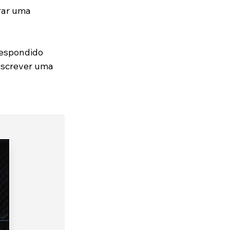
rar uma 
respondido 
escrever uma 