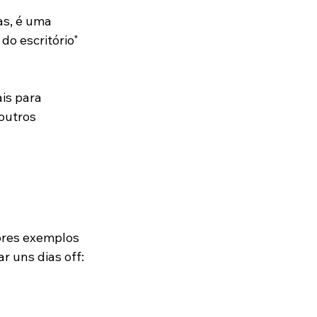
s, é uma 
do escritório" 
is para 
outros 
ores exemplos 
r uns dias off: