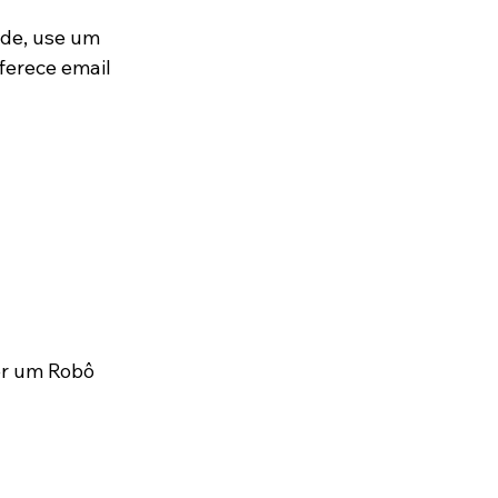
de, use um 
erece email 
er um Robô