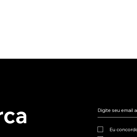
rca
Eu concord