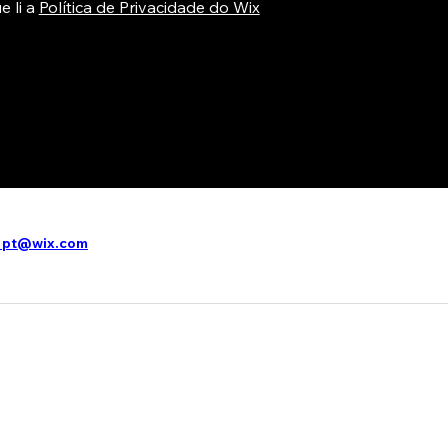
 li a
Política de Privacidade do Wix
+pt@wix.com